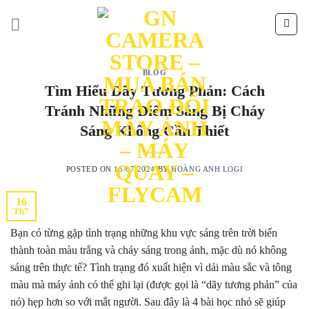
Skip
to
content
BLOG
Tìm Hiểu Dãy Tương Phản: Cách
Tránh Những Điểm Sáng Bị Cháy
Sáng Không Cần Thiết
POSTED ON
16/07/2024
BY
HOÀNG ANH LOGI
16
Th7
Bạn có từng gặp tình trạng những khu vực sáng trên trời biến
thành toàn màu trắng và cháy sáng trong ảnh, mặc dù nó không
sáng trên thực tế? Tình trạng đó xuất hiện vì dải màu sắc và tông
màu mà máy ảnh có thể ghi lại (được gọi là “dãy tương phản” của
nó) hẹp hơn so với mắt người. Sau đây là 4 bài học nhỏ sẽ giúp