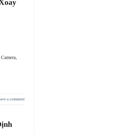
 Xoay
N Camera,
ave a comment
Định