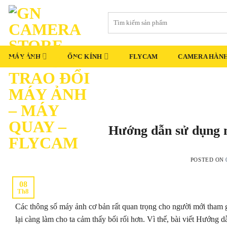
Skip
Tìm
to
kiếm:
content
MÁY ẢNH
ỐNG KÍNH
FLYCAM
CAMERA HÀNH
Hướng dẫn sử dụng 
POSTED ON
08
Th8
Các thông số máy ảnh cơ bản rất quan trọng cho người mới tham gi
lại càng làm cho ta cảm thấy bối rối hơn. Vì thế, bài viết Hướn