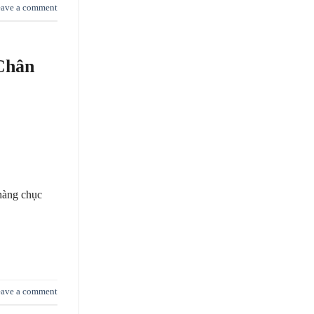
ave a comment
Chân
 hàng chục
ave a comment