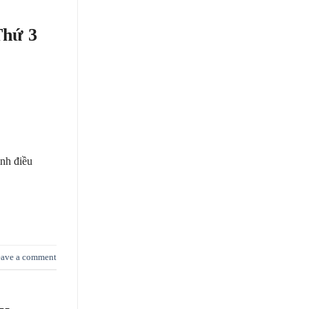
Thứ 3
inh điều
ave a comment