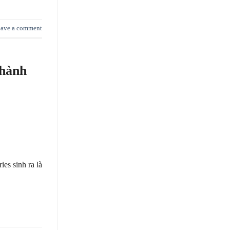
ave a comment
Thành
es sinh ra là