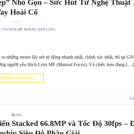
ẹp” Nhỏ Gọn – Sức Hút Từ Nghệ Thuật
ay Hoài Cổ
17/05/2026
BY
HOÀNG ANH LOGI
ra những motor lấy nét tự động nhanh nhất, chính xác nhất, thì tại G
ững người yêu thích Lens MF (Manual Focus). Và chiếc lens đang […]
NTINUE READING
→
Le
BLOG
ến Stacked 66.8MP và Tốc Độ 30fps – 
gship Siêu Độ Phân Giải