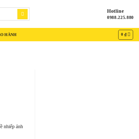
Hotline
0988.225.880
0
₫
ẢO HÀNH
về nhiếp ảnh