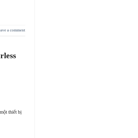
ave a comment
rless
ột thiết bị