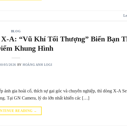
Le
BLOG
 X-A: “Vũ Khí Tối Thượng” Biến Bạn 
iểm Khung Hình
30/05/2026
BY
HOÀNG ANH LOGI
nh gia hoài cổ, thích sự gai góc và chuyên nghiệp, thì dòng X-A Seri
ung. Tại GN Camera, lý do lớn nhất khiến các […]
NTINUE READING
→