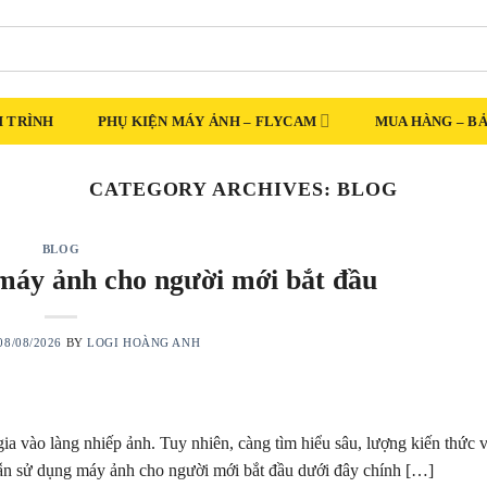
 TRÌNH
PHỤ KIỆN MÁY ẢNH – FLYCAM
MUA HÀNG – B
CATEGORY ARCHIVES:
BLOG
BLOG
máy ảnh cho người mới bắt đầu
08/08/2026
BY
LOGI HOÀNG ANH
a vào làng nhiếp ảnh. Tuy nhiên, càng tìm hiểu sâu, lượng kiến thức 
g dẫn sử dụng máy ảnh cho người mới bắt đầu dưới đây chính […]