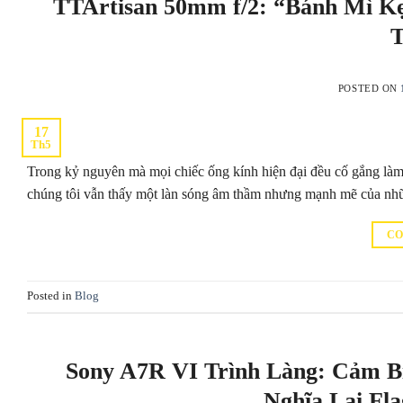
TTArtisan 50mm f/2: “Bánh Mì K
T
POSTED ON
17
Th5
Trong kỷ nguyên mà mọi chiếc ống kính hiện đại đều cố gắng làm 
chúng tôi vẫn thấy một làn sóng âm thầm nhưng mạnh mẽ của nh
CO
Posted in
Blog
Sony A7R VI Trình Làng: Cảm Bi
Nghĩa Lại Fla