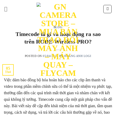
Skip
to
content
BLOG
Timecode là gì và hoạt động ra sao
trên RODE Wireless PRO?
POSTED ON
05/04/2024
BY
HOÀNG ANH LOGI
05
Th4
Việc đảm bảo đồng bộ hóa hoàn hảo cho các clip âm thanh và
video trong phần mềm chỉnh sửa có thể là một nhiệm vụ phức tạp,
thường dẫn đến các quá trình mất thời gian và nhàm chán với kết
quả không lý tưởng. Timecode cung cấp một giải pháp cho vấn đề
này. Bài viết này đề cập đến khái niệm của mã thời gian, tầm quan
trọng, cách sử dụng, và trả lời các câu hỏi thường gặp về nó, bao