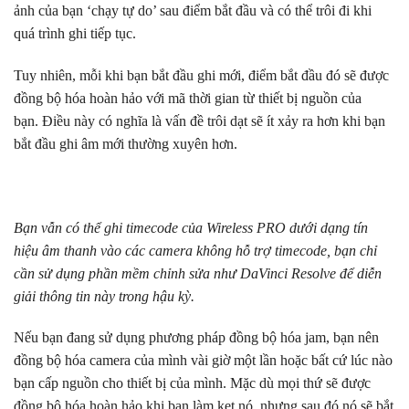
ảnh của bạn ‘chạy tự do’ sau điểm bắt đầu và có thể trôi đi khi
quá trình ghi tiếp tục.
Tuy nhiên, mỗi khi bạn bắt đầu ghi mới, điểm bắt đầu đó sẽ được
đồng bộ hóa hoàn hảo với mã thời gian từ thiết bị nguồn của
bạn. Điều này có nghĩa là vấn đề trôi dạt sẽ ít xảy ra hơn khi bạn
bắt đầu ghi âm mới thường xuyên hơn.
Bạn vẫn có thể ghi timecode của Wireless PRO dưới dạng tín
hiệu âm thanh vào các camera không hỗ trợ timecode, bạn chỉ
cần sử dụng phần mềm chỉnh sửa như DaVinci Resolve để diễn
giải thông tin này trong hậu kỳ.
Nếu bạn đang sử dụng phương pháp đồng bộ hóa jam, bạn nên
đồng bộ hóa camera của mình vài giờ một lần hoặc bất cứ lúc nào
bạn cấp nguồn cho thiết bị của mình. Mặc dù mọi thứ sẽ được
đồng bộ hóa hoàn hảo khi bạn làm kẹt nó, nhưng sau đó nó sẽ bắt