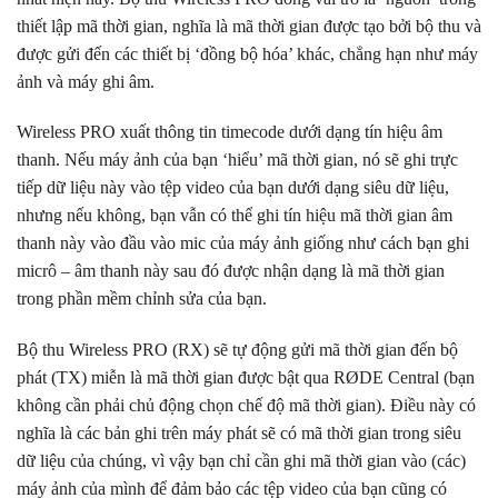
thiết lập mã thời gian, nghĩa là mã thời gian được tạo bởi bộ thu và
được gửi đến các thiết bị ‘đồng bộ hóa’ khác, chẳng hạn như máy
ảnh và máy ghi âm.
Wireless PRO xuất thông tin timecode dưới dạng tín hiệu âm
thanh. Nếu máy ảnh của bạn ‘hiểu’ mã thời gian, nó sẽ ghi trực
tiếp dữ liệu này vào tệp video của bạn dưới dạng siêu dữ liệu,
nhưng nếu không, bạn vẫn có thể ghi tín hiệu mã thời gian âm
thanh này vào đầu vào mic của máy ảnh giống như cách bạn ghi
micrô – âm thanh này sau đó được nhận dạng là mã thời gian
trong phần mềm chỉnh sửa của bạn.
Bộ thu Wireless PRO (RX) sẽ tự động gửi mã thời gian đến bộ
phát (TX) miễn là mã thời gian được bật qua RØDE Central (bạn
không cần phải chủ động chọn chế độ mã thời gian). Điều này có
nghĩa là các bản ghi trên máy phát sẽ có mã thời gian trong siêu
dữ liệu của chúng, vì vậy bạn chỉ cần ghi mã thời gian vào (các)
máy ảnh của mình để đảm bảo các tệp video của bạn cũng có