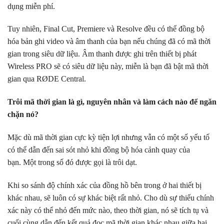
dụng miễn phí.
Tuy nhiên, Final Cut, Premiere và Resolve đều có thể đồng bộ
hóa bản ghi video và âm thanh của bạn nếu chúng đã có mã thời
gian trong siêu dữ liệu. Âm thanh được ghi trên thiết bị phát
Wireless PRO sẽ có siêu dữ liệu này, miễn là bạn đã bật mã thời
gian qua RØDE Central.
Trôi mã thời gian là gì, nguyên nhân và làm cách nào để ngăn
chặn nó?
Mặc dù mã thời gian cực kỳ tiện lợi nhưng vẫn có một số yếu tố
có thể dẫn đến sai sót nhỏ khi đồng bộ hóa cảnh quay của
bạn. Một trong số đó được gọi là trôi dạt.
Khi so sánh độ chính xác của đồng hồ bên trong ở hai thiết bị
khác nhau, sẽ luôn có sự khác biệt rất nhỏ. Cho dù sự thiếu chính
xác này có thể nhỏ đến mức nào, theo thời gian, nó sẽ tích tụ và
cuối cùng dẫn đến kết quả đọc mã thời gian khác nhau giữa hai