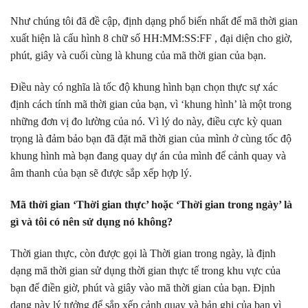
Như chúng tôi đã đề cập, định dạng phổ biến nhất để mã thời gian
xuất hiện là cấu hình 8 chữ số HH:MM:SS:FF , đại diện cho giờ,
phút, giây và cuối cùng là khung của mã thời gian của bạn.
Điều này có nghĩa là tốc độ khung hình bạn chọn thực sự xác
định cách tính mã thời gian của bạn, vì ‘khung hình’ là một trong
những đơn vị đo lường của nó. Vì lý do này, điều cực kỳ quan
trọng là đảm bảo bạn đã đặt mã thời gian của mình ở cùng tốc độ
khung hình mà bạn đang quay dự án của mình để cảnh quay và
âm thanh của bạn sẽ được sắp xếp hợp lý.
Mã thời gian ‘Thời gian thực’ hoặc ‘Thời gian trong ngày’ là
gì và tôi có nên sử dụng nó không?
Thời gian thực, còn được gọi là Thời gian trong ngày, là định
dạng mã thời gian sử dụng thời gian thực tế trong khu vực của
bạn để điền giờ, phút và giây vào mã thời gian của bạn. Định
dạng này lý tưởng để sắp xếp cảnh quay và bản ghi của bạn vì