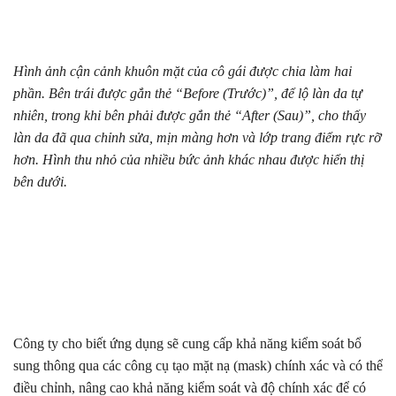
Hình ảnh cận cảnh khuôn mặt của cô gái được chia làm hai
phần. Bên trái được gắn thẻ “Before (Trước)”, để lộ làn da tự
nhiên, trong khi bên phải được gắn thẻ “After (Sau)”, cho thấy
làn da đã qua chỉnh sửa, mịn màng hơn và lớp trang điểm rực rỡ
hơn. Hình thu nhỏ của nhiều bức ảnh khác nhau được hiển thị
bên dưới.
Công ty cho biết ứng dụng sẽ cung cấp khả năng kiểm soát bổ
sung thông qua các công cụ tạo mặt nạ (mask) chính xác và có thể
điều chỉnh, nâng cao khả năng kiểm soát và độ chính xác để có