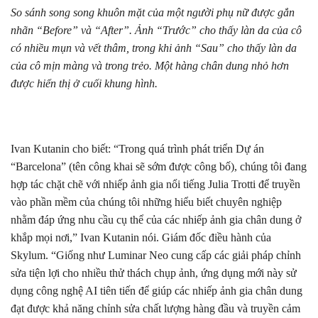
So sánh song song khuôn mặt của một người phụ nữ được gắn
nhãn “Before” và “After”. Ảnh “Trước” cho thấy làn da của cô
có nhiều mụn và vết thâm, trong khi ảnh “Sau” cho thấy làn da
của cô mịn màng và trong trẻo. Một hàng chân dung nhỏ hơn
được hiển thị ở cuối khung hình.
Ivan Kutanin cho biết: “Trong quá trình phát triển Dự án
“Barcelona” (tên công khai sẽ sớm được công bố), chúng tôi đang
hợp tác chặt chẽ với nhiếp ảnh gia nổi tiếng Julia Trotti để truyền
vào phần mềm của chúng tôi những hiểu biết chuyên nghiệp
nhằm đáp ứng nhu cầu cụ thể của các nhiếp ảnh gia chân dung ở
khắp mọi nơi,” Ivan Kutanin nói. Giám đốc điều hành của
Skylum. “Giống như Luminar Neo cung cấp các giải pháp chỉnh
sửa tiện lợi cho nhiều thử thách chụp ảnh, ứng dụng mới này sử
dụng công nghệ AI tiên tiến để giúp các nhiếp ảnh gia chân dung
đạt được khả năng chỉnh sửa chất lượng hàng đầu và truyền cảm