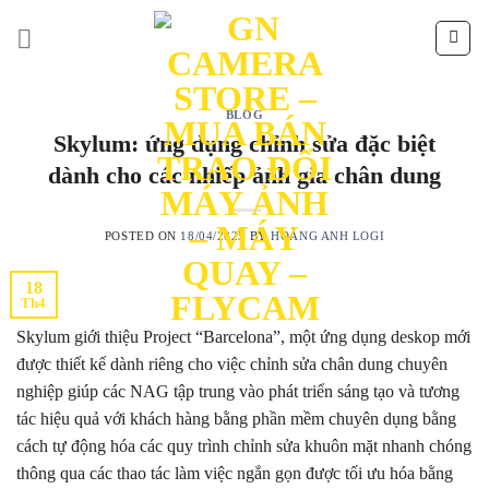
Skip
to
content
BLOG
Skylum: ứng dụng chỉnh sửa đặc biệt
dành cho các nhiếp ảnh gia chân dung
POSTED ON
18/04/2025
BY
HOÀNG ANH LOGI
18
Th4
Skylum giới thiệu Project “Barcelona”, một ứng dụng deskop mới
được thiết kế dành riêng cho việc chỉnh sửa chân dung chuyên
nghiệp giúp các NAG tập trung vào phát triển sáng tạo và tương
tác hiệu quả với khách hàng bằng phần mềm chuyên dụng bằng
cách tự động hóa các quy trình chỉnh sửa khuôn mặt nhanh chóng
thông qua các thao tác làm việc ngắn gọn được tối ưu hóa bằng