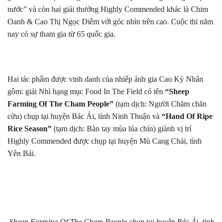
nước” và còn hai giải thưởng Highly Commended khác là Chim
Oanh & Cao Thị Ngọc Diễm với góc nhìn trên cao. Cuộc thi năm
nay có sự tham gia từ 65 quốc gia.
Hai tác phẩm được vinh danh của nhiếp ảnh gia Cao Kỳ Nhân
gồm: giải Nhì hạng mục Food In The Field có tên
“Sheep
Farming Of The Cham People”
(tạm dịch: Người Chăm chăn
cừu) chụp tại huyện Bác Ái, tỉnh Ninh Thuận và
“Hand Of Ripe
Rice Season”
(tạm dịch: Bàn tay mùa lúa chín) giành vị trí
Highly Commended được chụp tại huyện Mù Cang Chải, tỉnh
Yên Bái.
Sheep Farming Of The Cham People chụp tại huyện Bác Ái, tỉnh