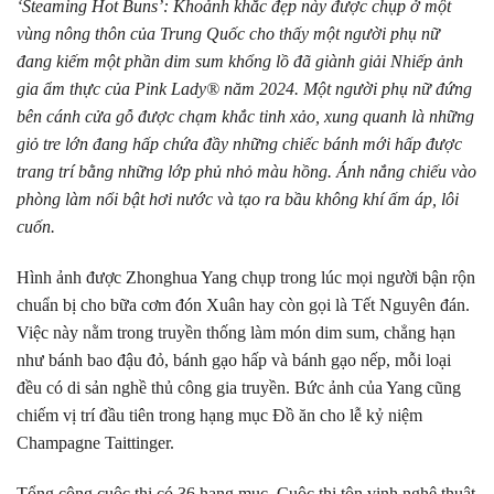
‘Steaming Hot Buns’: Khoảnh khắc đẹp này
được chụp ở một
vùng nông thôn của Trung Quốc cho thấy một người phụ nữ
đang kiếm một phần dim sum khổng lồ đã giành giải Nhiếp ảnh
gia ẩm thực của Pink Lady® năm 2024. Một người phụ nữ đứng
bên cánh cửa gỗ được chạm khắc tinh xảo, xung quanh là những
giỏ tre lớn đang hấp chứa đầy những chiếc bánh mới hấp được
trang trí bằng những lớp phủ nhỏ màu hồng. Ánh nắng chiếu vào
phòng làm nổi bật hơi nước và tạo ra bầu không khí ấm áp, lôi
cuốn.
Hình ảnh được Zhonghua Yang chụp trong lúc mọi người bận rộn
chuẩn bị cho bữa cơm đón Xuân hay còn gọi là Tết Nguyên đán.
Việc này nằm trong truyền thống làm món dim sum, chẳng hạn
như bánh bao đậu đỏ, bánh gạo hấp và bánh gạo nếp, mỗi loại
đều có di sản nghề thủ công gia truyền. Bức ảnh của Yang cũng
chiếm vị trí đầu tiên trong hạng mục Đồ ăn cho lễ kỷ niệm
Champagne Taittinger.
Tổng cộng cuộc thi có 36 hạng mục. Cuộc thi tôn vinh nghệ thuật