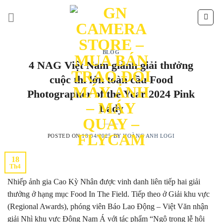
Skip
to
content
BLOG
4 NAG Việt Nam giành giải thưởng
cuộc thi lớn toàn cầu Food
Photographer of the Year 2024 Pink
Lady
POSTED ON
18/04/2025
BY
HOÀNG ANH LOGI
18
Th4
Nhiếp ảnh gia Cao Kỳ Nhân được vinh danh liên tiếp hai giải
thưởng ở hạng mục Food In The Field. Tiếp theo ở Giải khu vực
(Regional Awards), phóng viên Báo Lao Động – Việt Văn nhận
giải Nhì khu vực Đông Nam Á với tác phẩm “Ngô trong lễ hội