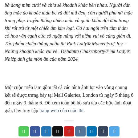
bà đang mỉm cười và chia sẻ khoảnh khắc bên nhau. Người đàn
ông mặc áo khoác màu be và đội mũ đen, còn người phụ nữ mặc
trang phục truyền thống nhiều màu và quấn khăn đội đầu trong
khi rót trà từ một chiếc ấm kim loại. Cả hai ngồi trên tấm thảm
có hoa văn cạnh cửa sổ ngập nắng với niềm vui vô cùng giản dị.
Tác phẩm
chiến thắng phần thi Pink Lady® Moments of Joy –
Những khoảnh khắc vui vẻ | Debdatta Chakraborty/Pink Lady®
Nhiếp ảnh gia món ăn của năm 2024
Một cuộc triển lãm gồm tất cả các hình ảnh lọt vào vòng chung
kết sẽ được trưng bày tại Mall Galeries, London từ ngày 5 tháng 6
đến ngày 9 tháng 6. Để xem toàn bộ bộ sưu tập các bức ảnh đoạt
giải, hãy truy cập
trang web của cuộc thi
.