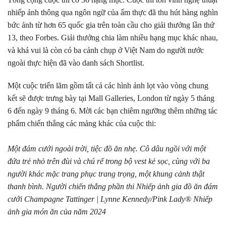
nhiếp ảnh thông qua ngôn ngữ của ẩm thực đã thu hút hàng nghìn
bức ảnh từ hơn 65 quốc gia trên toàn cầu cho giải thưởng lần thứ
13, theo Forbes. Giải thưởng chia làm nhiều hạng mục khác nhau,
và khá vui là còn có ba cảnh chụp ở Việt Nam do người nước
ngoài thực hiện đã vào danh sách Shortlist.
Một cuộc triển lãm gồm tất cả các hình ảnh lọt vào vòng chung
kết sẽ được trưng bày tại Mall Galleries, London từ ngày 5 tháng
6 đến ngày 9 tháng 6. Mời các bạn chiêm ngưỡng thêm những tác
phẩm chiến thắng các mảng khác của cuộc thi:
Một đám cưới ngoài trời, tiệc đồ ăn nhẹ. Cô dâu ngồi với một
đứa trẻ nhỏ trên đùi và chú rể trong bộ vest kẻ sọc, cùng với ba
người khác mặc trang phục trang trọng, một khung cảnh thật
thanh bình.
Người chiến thắng phần thi Nhiếp ảnh gia đồ ăn đám
cưới Champagne Tattinger | Lynne Kennedy/Pink Lady® Nhiếp
ảnh gia món ăn của năm 2024