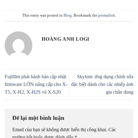
This entry was posted in
Blog
. Bookmark the
permalink
.
HOÀNG ANH LOGI
Fujifilm phát hành bản cập nhật
Skylum: ứng dụng chỉnh sửa
firmware LỚN nâng cấp cho X-
đặc biệt dành cho các nhiếp ảnh
T5, X-H2, X-H2S và X-S20
gia chân dung
Để lại một bình luận
Email của bạn sẽ không được hiển thị công khai.
Các
trường bắt buộc được đánh dấu
*