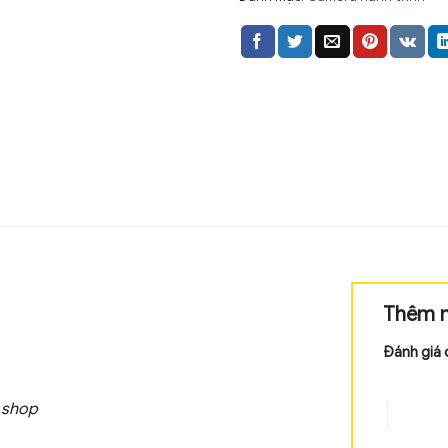
Thêm m
Đánh giá 
1 trên 5 s
 shop
4 trên 5