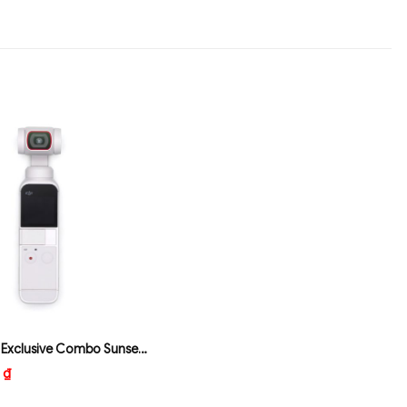
DJI Pocket 2 Exclusive Combo Sunset White
0
₫