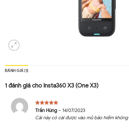
ĐÁNH GIÁ (1)
1 đánh giá cho
Insta360 X3 (One X3)
Được xếp
Trần Hùng
–
14/07/2023
hạng
5
5
Cái này có cài được vào mũ bảo hiểm không
sao