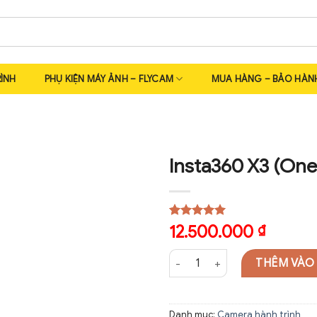
ÌNH
PHỤ KIỆN MÁY ẢNH – FLYCAM
MUA HÀNG – BẢO HÀN
Insta360 X3 (One
5.00
1
trên 5
12.500.000
₫
dựa trên
đánh giá
Insta360 X3 (One X3) số lượng
THÊM VÀO
Danh mục:
Camera hành trình