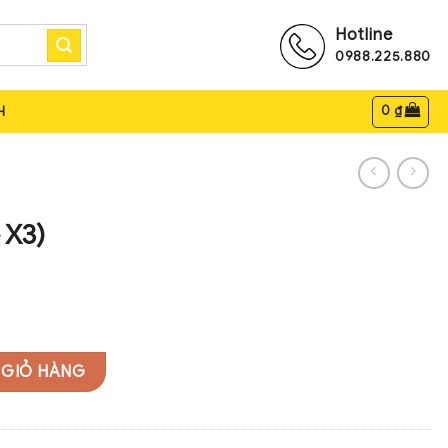
Hotline
0988.225.880
0
₫
H
 X3)
 GIỎ HÀNG