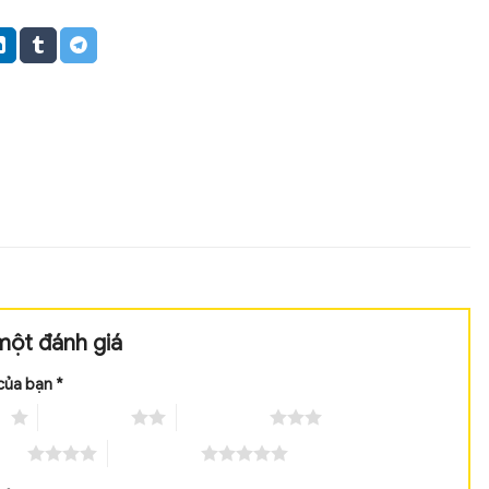
ột đánh giá
của bạn
*
ao
2 trên 5 sao
3 trên 5 sao
 sao
5 trên 5 sao