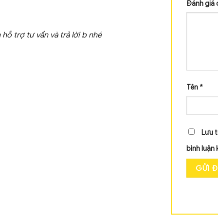
Đánh giá 
ỗ trợ tư vấn và trả lời b nhé
Tên
*
Lưu t
bình luận 