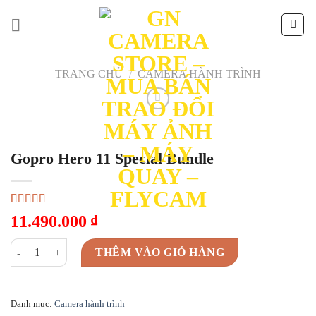
Skip
to
content
TRANG CHỦ
/
CAMERA HÀNH TRÌNH
Gopro Hero 11 Special Bundle
5.00
1
trên 5
11.490.000
₫
dựa trên
đánh giá
Gopro Hero 11 Special Bundle số lượng
THÊM VÀO GIỎ HÀNG
Danh mục:
Camera hành trình