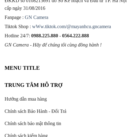
ĐKKD số 0108213691 do Sở Kế hoạch và Đầu tư TP. Hà Nội
cấp ngày 31/08/2016
Fanpage :
GN Camera
Tiktok Shop :
wWw.tiktok.com/@mayanhcu.gncamera
Hotline 24/7:
0988.225.880
-
0564.222.888
GN Camera - Hãy để chúng tôi cùng đồng hành !
MENU TITLE
TRUNG TÂM HỖ TRỢ
Hướng dẫn mua hàng
Chính sách Bảo Hành - Đổi Trả
Chính sách bảo mật thông tin
Chính sách kiểm hàng