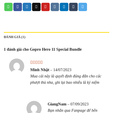
ĐÁNH GIÁ (1)
1 đánh giá cho
Gopro Hero 11 Special Bundle
Được xếp
Minh Nhật
–
14/07/2023
hạng
5
5 sao
Mua cái này là quyết định đúng đắn cho các
phượt thủ nha, ghi lại bao nhiêu là kỷ niệm
GiangNam
–
07/09/2023
Bạn nhắn qua Fanpage để bên