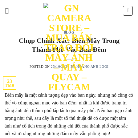
Skip
to
content
BLOG
Chụp Chính Xác: Biển Mây Trong
Thành Phố Vào Ban Đêm
POSTED ON
23/10/2024
BY
HOÀNG ANH LOGI
23
Th10
Biển mây là một cảnh tượng đẹp vào ban ngày, nhưng nó cũng có
thể vô cùng ngoạn mục vào ban đêm, nhất là khi được trang trí
bằng ánh đèn thành phố lấp lánh qua mây phủ. Nếu bạn gặp cảnh
tượng như thế, sau đây là một số thủ thuật để có được một tấm
ảnh như cổ tích trong đó những chi tiết của thành phố được sắc
nét và rõ ràng nhưng những đám mây vẫn phồng mịn!