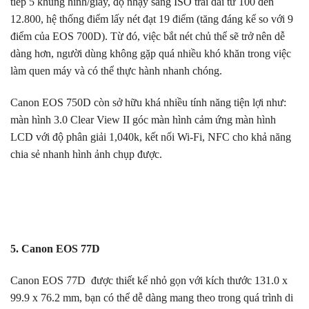
tiếp 5 khung hình/giây, độ nhạy sáng ISO trải dài từ 100 đến
12.800, hệ thống điểm lấy nét đạt 19 điểm (tăng đáng kể so với 9
điểm của EOS 700D). Từ đó, việc bắt nét chủ thể sẽ trở nên dễ
dàng hơn, người dùng không gặp quá nhiều khó khăn trong việc
làm quen máy và có thể thực hành nhanh chóng.
Canon EOS 750D còn sở hữu khá nhiều tính năng tiện lợi như:
màn hình 3.0 Clear View II góc màn hình cảm ứng màn hình
LCD với độ phân giải 1,040k, kết nối Wi-Fi, NFC cho khả năng
chia sẻ nhanh hình ảnh chụp được.
5. Canon EOS 77D
Canon EOS 77D được thiết kế nhỏ gọn với kích thước 131.0 x
99.9 x 76.2 mm, bạn có thể dễ dàng mang theo trong quá trình di