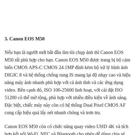
3. Canon EOS M50
Nếu bạn là người mới bắt đầu tìm tòi chụp ảnh thì Canon EOS
M50 rất phù hợp cho bạn. Canon EOS M50 được trang bị bộ cảm
biến CMOS APS-C CMOS 24.1MP đính kèm bộ xử lý hình ảnh
DIGIC 8 và hệ thống chống rung IS mang lại độ nhạy cao và hiệu
năng máy ảnh nhanh phù hợp với cả ảnh tĩnh và các ứng dụng
video. Bên cạnh đó, ISO 100-25600 linh hoạt, với cài đặt ISO
51200 có thể mở rộng, phù hợp với nhiều điều kiện về ánh sáng.
Đặc biệt, chiếc máy này còn có hệ thống Dual Pixel CMOS AF
cung cấp hiệu quả lấy nét nhanh chóng và trơn tru.
Canon EOS M50 còn có chức năng quay video UHD 4K và tích
hợp kết nối Wi-Fi, NFC và Bluetooth cho phép dễ dàng chia sẻ