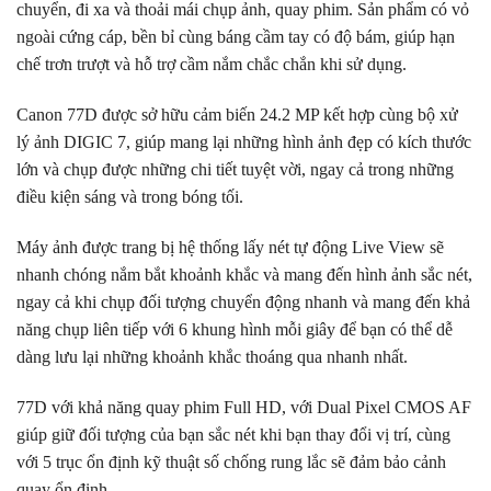
chuyển, đi xa và thoải mái chụp ảnh, quay phim. Sản phẩm có vỏ
ngoài cứng cáp, bền bỉ cùng báng cầm tay có độ bám, giúp hạn
chế trơn trượt và hỗ trợ cầm nắm chắc chắn khi sử dụng.
Canon 77D được sở hữu cảm biến 24.2 MP kết hợp cùng bộ xử
lý ảnh DIGIC 7, giúp mang lại những hình ảnh đẹp có kích thước
lớn và chụp được những chi tiết tuyệt vời, ngay cả trong những
điều kiện sáng và trong bóng tối.
Máy ảnh được trang bị hệ thống lấy nét tự động Live View sẽ
nhanh chóng nắm bắt khoảnh khắc và mang đến hình ảnh sắc nét,
ngay cả khi chụp đối tượng chuyển động nhanh và mang đến khả
năng chụp liên tiếp với 6 khung hình mỗi giây để bạn có thể dễ
dàng lưu lại những khoảnh khắc thoáng qua nhanh nhất.
77D với khả năng quay phim Full HD, với Dual Pixel CMOS AF
giúp giữ đối tượng của bạn sắc nét khi bạn thay đổi vị trí, cùng
với 5 trục ổn định kỹ thuật số chống rung lắc sẽ đảm bảo cảnh
quay ổn định.