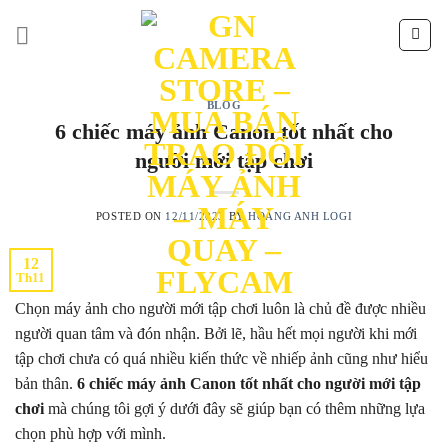
Skip
to
content
BLOG
6 chiếc máy ảnh Canon tốt nhất cho
người mới tập chơi
POSTED ON
12/11/2023
BY
HOÀNG ANH LOGI
12
Th11
Chọn máy ảnh cho người mới tập chơi luôn là chủ đề được nhiều
người quan tâm và đón nhận. Bởi lẽ, hầu hết mọi người khi mới
tập chơi chưa có quá nhiều kiến thức về nhiếp ảnh cũng như hiểu
bản thân.
6 chiếc máy ảnh Canon tốt nhất cho người mới tập
chơi
mà chúng tôi gợi ý dưới đây sẽ giúp bạn có thêm những lựa
chọn phù hợp với mình.