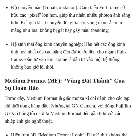
Độ chuyển màu (Tonal Gradation): Cảm biến Full-frame sở
hữu các “pixel” lớn hơn, giúp thu nhận nhiều photon ánh sáng
hơn. Kết quả là sự chuyển đổi giữa các vùng màu sắc mịn
màng như lụa, không bị gắt hay gãy màu (banding).
Hệ sinh thái ống kính chuyên nghiệp: Hầu hết các ống kính
tinh hoa nhất của các hãng đều được ưu tiên cho ngàm Full-
frame. Đầu tư vào Full-frame là đầu tư vào một hệ thống
không bao giờ lỗi thời.
Medium Format (MF): “Vùng Đất Thánh” Của
Sự Hoàn Hảo
Trước đây, Medium Format là giấc mơ xa xỉ chỉ dành cho các tạp
chí thời trang hàng đầu. Nhưng tại GN Camera, với dòng Fujifilm
GFX, chúng tôi đã đưa Medium Format đến gần hơn với các
nhiếp ảnh gia nghệ thuật.
Hiệu ứng 3D “Medium Format Look”: Đây là thứ không thể