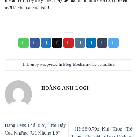
file ảnh từ 3 hệ máy nhé! Hãy để mắt mình tự trả lời câu hỏi đâu
mới là chân ái của bạn!
This entry was posted in
Blog
. Bookmark the
permalink
.
HOÀNG ANH LOGI
Hãng Lens Thứ 3: Sự Trỗi Dậy
Hệ Số 0.79x: Khi “Crop” Trở
Của Những “Gã Khổng Lồ”
Thành Phép Màu Trên Medium