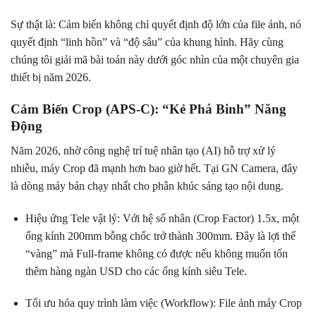
Sự thật là: Cảm biến không chỉ quyết định độ lớn của file ảnh, nó
quyết định “linh hồn” và “độ sâu” của khung hình. Hãy cùng
chúng tôi giải mã bài toán này dưới góc nhìn của một chuyên gia
thiết bị năm 2026.
Cảm Biến Crop (APS-C): “Kẻ Phá Binh” Năng
Động
Năm 2026, nhờ công nghệ trí tuệ nhân tạo (AI) hỗ trợ xử lý
nhiễu, máy Crop đã mạnh hơn bao giờ hết. Tại GN Camera, đây
là dòng máy bán chạy nhất cho phân khúc sáng tạo nội dung.
Hiệu ứng Tele vật lý: Với hệ số nhân (Crop Factor) 1.5x, một
ống kính 200mm bỗng chốc trở thành 300mm. Đây là lợi thế
“vàng” mà Full-frame không có được nếu không muốn tốn
thêm hàng ngàn USD cho các ống kính siêu Tele.
Tối ưu hóa quy trình làm việc (Workflow): File ảnh máy Crop