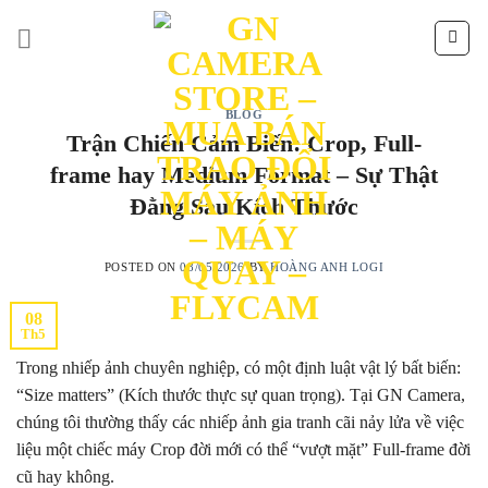
Skip
to
content
BLOG
Trận Chiến Cảm Biến: Crop, Full-
frame hay Medium Format – Sự Thật
Đằng Sau Kích Thước
POSTED ON
08/05/2026
BY
HOÀNG ANH LOGI
08
Th5
Trong nhiếp ảnh chuyên nghiệp, có một định luật vật lý bất biến:
“Size matters” (Kích thước thực sự quan trọng). Tại GN Camera,
chúng tôi thường thấy các nhiếp ảnh gia tranh cãi nảy lửa về việc
liệu một chiếc máy Crop đời mới có thể “vượt mặt” Full-frame đời
cũ hay không.