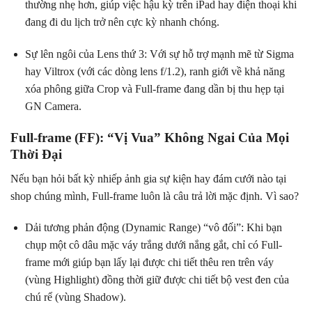
thường nhẹ hơn, giúp việc hậu kỳ trên iPad hay điện thoại khi
đang đi du lịch trở nên cực kỳ nhanh chóng.
Sự lên ngôi của Lens thứ 3: Với sự hỗ trợ mạnh mẽ từ Sigma
hay Viltrox (với các dòng lens f/1.2), ranh giới về khả năng
xóa phông giữa Crop và Full-frame đang dần bị thu hẹp tại
GN Camera.
Full-frame (FF): “Vị Vua” Không Ngai Của Mọi
Thời Đại
Nếu bạn hỏi bất kỳ nhiếp ảnh gia sự kiện hay đám cưới nào tại
shop chúng mình, Full-frame luôn là câu trả lời mặc định. Vì sao?
Dải tương phản động (Dynamic Range) “vô đối”: Khi bạn
chụp một cô dâu mặc váy trắng dưới nắng gắt, chỉ có Full-
frame mới giúp bạn lấy lại được chi tiết thêu ren trên váy
(vùng Highlight) đồng thời giữ được chi tiết bộ vest đen của
chú rể (vùng Shadow).