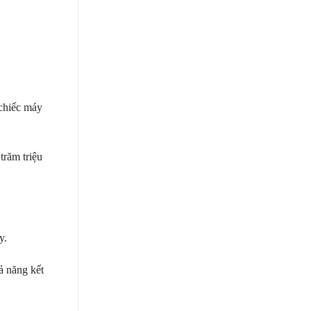
 chiếc máy
trăm triệu
y.
ả năng kết