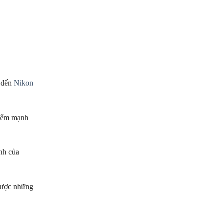
c đến
Nikon
Điểm mạnh
nh của
 được những