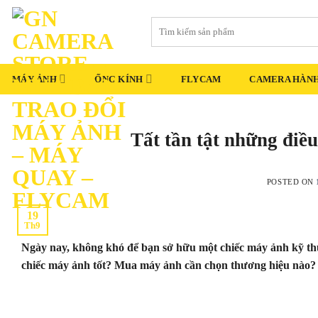
Skip
Tìm
to
kiếm:
content
MÁY ẢNH
ỐNG KÍNH
FLYCAM
CAMERA HÀNH
Tất tần tật những điều
POSTED ON
19
Th9
Ngày nay, không khó để bạn sở hữu một chiếc máy ảnh kỹ thu
chiếc máy ảnh tốt? Mua máy ảnh cần chọn thương hiệu nào? Cầ