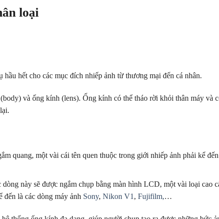
ân loại
ụ hầu hết cho các mục đích nhiếp ảnh từ thương mại đến cá nhân.
ody) và ống kính (lens). Ống kính có thể tháo rời khỏi thân máy và có
ại.
m quang, một vài cái tên quen thuộc trong giới nhiếp ảnh phải kể đế
c dòng này sẽ được ngắm chụp bằng màn hình LCD, một vài loại cao c
 kể đến là các dòng máy ảnh
Sony
,
Nikon V1
,
Fujifilm,
…
 hệ thống ống kính đa dạng, giúp người chụp tạo ra được những bức ả