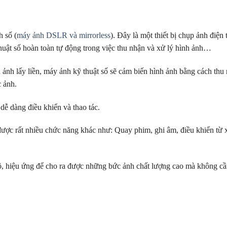
h số (
máy ảnh DSLR và mirrorless
). Đây là một thiết bị chụp ảnh điện
thuật số hoàn toàn tự động trong việc thu nhận và xử lý hình ảnh…
nh lấy liền, máy ảnh kỹ thuật số sẽ cảm biến hình ảnh bằng cách thu
c ảnh.
 dễ dàng điều khiển và thao tác.
ược rất nhiều chức năng khác như: Quay phim, ghi âm, điều khiển từ x
độ, hiệu ứng để cho ra được những bức ảnh chất lượng cao mà không cầ