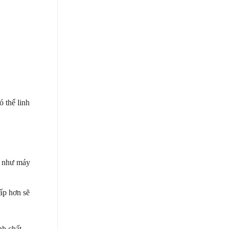
 thể linh
n như máy
ấp hơn sẽ
nh chất