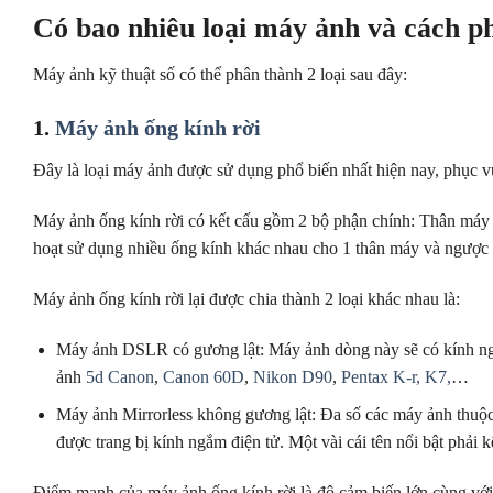
Có bao nhiêu loại máy ảnh và cách ph
Máy ảnh kỹ thuật số có thể phân thành 2 loại sau đây:
1.
Máy ảnh ống kính rời
Đây là loại máy ảnh được sử dụng phổ biến nhất hiện nay, phục v
Máy ảnh ống kính rời có kết cấu gồm 2 bộ phận chính: Thân máy (b
hoạt sử dụng nhiều ống kính khác nhau cho 1 thân máy và ngược l
Máy ảnh ống kính rời lại được chia thành 2 loại khác nhau là:
Máy ảnh DSLR có gương lật: Máy ảnh dòng này sẽ có kính ngắ
ảnh
5d Canon
,
Canon 60D
,
Nikon D90
,
Pentax K-r, K7,
…
Máy ảnh Mirrorless không gương lật: Đa số các máy ảnh thuộ
được trang bị kính ngắm điện tử. Một vài cái tên nổi bật phải
Điểm mạnh của máy ảnh ống kính rời là độ cảm biến lớn cùng với