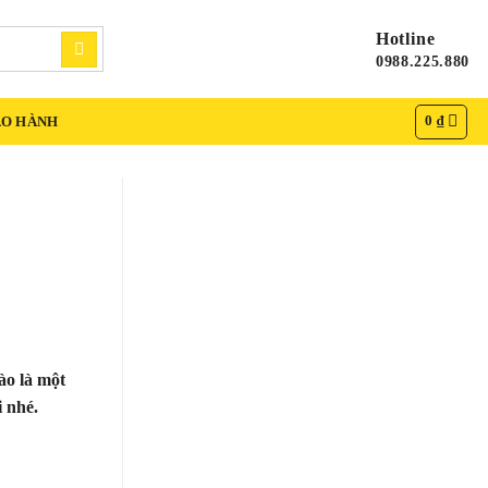
Hotline
0988.225.880
0
₫
ẢO HÀNH
ào là một
 nhé.