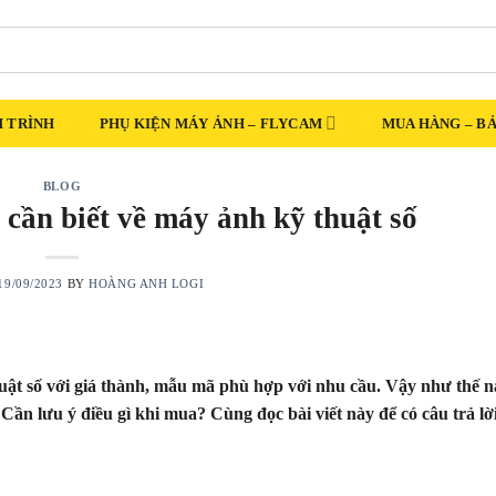
 TRÌNH
PHỤ KIỆN MÁY ẢNH – FLYCAM
MUA HÀNG – B
BLOG
 cần biết về máy ảnh kỹ thuật số
19/09/2023
BY
HOÀNG ANH LOGI
ật số với giá thành, mẫu mã phù hợp với nhu cầu. Vậy như thế n
n lưu ý điều gì khi mua? Cùng đọc bài viết này để có câu trả lời