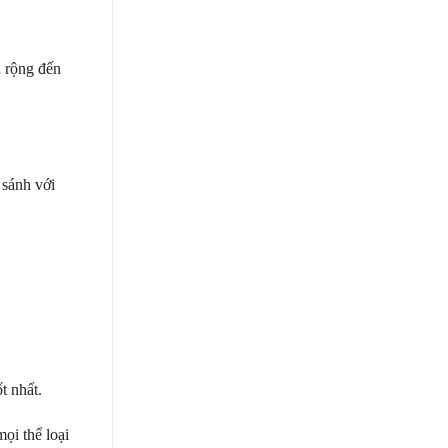
h rộng đến
 sánh với
t nhất.
ọi thể loại