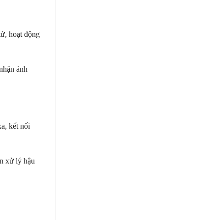
 tử, hoạt động
 nhận ánh
a, kết nối
n xử lý hậu