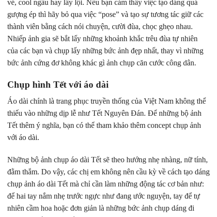
vẻ, cool ngầu hay lầy lội. Nếu bạn cảm thấy việc tạo dáng quá
gượng ép thì hãy bỏ qua việc “pose” và tạo sự tương tác giữ các
thành viên bằng cách nói chuyện, cười đùa, chọc ghẹo nhau.
Nhiếp ảnh gia sẽ bắt lấy những khoảnh khắc trêu đùa tự nhiên
của các bạn và chụp lấy những bức ảnh đẹp nhất, thay vì những
bức ảnh cứng đơ không khác gì ảnh chụp căn cước công dân.
Chụp hình Tết với áo dài
Áo dài chính là trang phục truyền thống của Việt Nam không thể
thiếu vào những dịp lễ như Tết Nguyên Đán. Để những bộ ảnh
Tết thêm ý nghĩa, bạn có thể tham khảo thêm concept chụp ảnh
với áo dài.
Những bộ ảnh chụp áo dài Tết sẽ theo hướng nhẹ nhàng, nữ tính,
đằm thắm. Do vậy, các chị em không nên cầu kỳ về cách tạo dáng
chụp ảnh áo dài Tết mà chỉ cần làm những động tác cơ bản như:
để hai tay nắm nhẹ trước ngực như đang ước nguyện, tay để tự
nhiên cầm hoa hoặc đơn giản là những bức ảnh chụp dáng đi