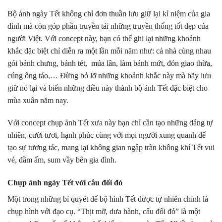
Bộ ảnh ngày Tết không chỉ đơn thuần lưu giữ lại kỉ niệm của gia
đình mà còn góp phần truyền tải những truyền thống tốt đẹp của
người Việt. Với concept này, bạn có thể ghi lại những khoảnh
khắc đặc biệt chỉ diễn ra một lần mỗi năm như: cả nhà cùng nhau
gói bánh chưng, bánh tét, múa lân, làm bánh mứt, đón giao thừa,
cúng ông táo,… Đừng bỏ lỡ những khoảnh khắc này mà hãy lưu
giữ nó lại và biến những điều này thành bộ ảnh Tết đặc biệt cho
mùa xuân năm nay.
Với concept chụp ảnh Tết xưa này bạn chỉ cần tạo những dáng tự
nhiên, cười tươi, hạnh phúc cùng với mọi người xung quanh để
tạo sự tương tác, mang lại không gian ngập tràn không khí Tết vui
vẻ, đầm ấm, sum vầy bên gia đình.
Chụp ảnh ngày Tết với câu đối đỏ
Một trong những bí quyết để bộ hình Tết được tự nhiên chính là
chụp hình với đạo cụ. “Thịt mỡ, dưa hành, câu đối đỏ” là một