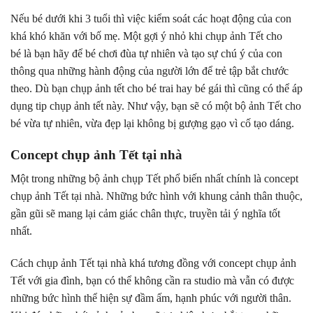
Nếu bé dưới khi 3 tuổi thì việc kiểm soát các hoạt động của con
khá khó khăn với bố mẹ. Một gợi ý nhỏ khi chụp ảnh Tết cho
bé là bạn hãy để bé chơi đùa tự nhiên và tạo sự chú ý của con
thông qua những hành động của người lớn để trẻ tập bắt chước
theo. Dù bạn chụp ảnh tết cho bé trai hay bé gái thì cũng có thể áp
dụng tip chụp ảnh tết này. Như vậy, bạn sẽ có một bộ ảnh Tết cho
bé vừa tự nhiên, vừa đẹp lại không bị gượng gạo vì cố tạo dáng.
Concept chụp ảnh Tết tại nhà
Một trong những bộ ảnh chụp Tết phổ biến nhất chính là concept
chụp ảnh Tết tại nhà. Những bức hình với khung cảnh thân thuộc,
gần gũi sẽ mang lại cảm giác chân thực, truyền tải ý nghĩa tốt
nhất.
Cách chụp ảnh Tết tại nhà khá tương đồng với concept chụp ảnh
Tết với gia đình, bạn có thể không cần ra studio mà vẫn có được
những bức hình thể hiện sự đầm ấm, hạnh phúc với người thân.