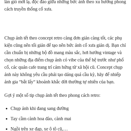
làn gió mới lạ, độc đáo giữa những bức ảnh theo xu hướng phong
cách truyền thống cổ xưa.
Chụp ảnh tết theo concept retro càng đơn giản càng tốt, các phụ
kiện cũng nên tối giản để tạo nên bức ảnh cổ xưa giản dị. Bạn chỉ
cần chuẩn bị những bộ đồ mang màu sắc, hơi hướng vintage và
chọn những địa điểm chụp ảnh có vibe của thế hệ trước như phố
cổ, các quán cafe trang trí cảm hứng từ xã hội cũ. Concept chụp
ảnh này không yêu cầu phải tạo dáng quá cầu kỳ, hãy để nhiếp
ảnh gia “bắt lấy“ khoảnh khắc đời thường tự nhiên của bạn.
Gợi ý một số tip chụp ảnh tết theo phong cách retro:
Chụp ảnh khi đang sang đường
Tay cầm cành hoa đào, cành mai
Ngồi trên xe đạp, xe ô tô cũ,…