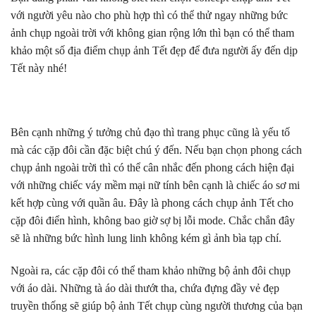
với người yêu nào cho phù hợp thì có thể thử ngay những bức
ảnh chụp ngoài trời với không gian rộng lớn thì bạn có thể tham
khảo một số địa điểm chụp ảnh Tết đẹp để đưa người ấy đến dịp
Tết này nhé!
Bên cạnh những ý tưởng chủ đạo thì trang phục cũng là yếu tố
mà các cặp đôi cần đặc biệt chú ý đến. Nếu bạn chọn phong cách
chụp ảnh ngoài trời thì có thể cân nhắc đến phong cách hiện đại
với những chiếc váy mềm mại nữ tính bên cạnh là chiếc áo sơ mi
kết hợp cùng với quần âu. Đây là phong cách chụp ảnh Tết cho
cặp đôi điển hình, không bao giờ sợ bị lỗi mode. Chắc chắn đây
sẽ là những bức hình lung linh không kém gì ảnh bìa tạp chí.
Ngoài ra, các cặp đôi có thể tham khảo những bộ ảnh đôi chụp
với áo dài. Những tà áo dài thướt tha, chứa đựng đầy vẻ đẹp
truyền thống sẽ giúp bộ ảnh Tết chụp cùng người thương của bạn