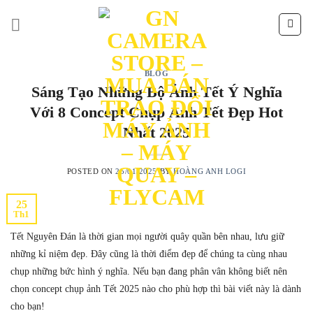
Skip
to
content
BLOG
Sáng Tạo Những Bộ Ảnh Tết Ý Nghĩa
Với 8 Concept Chụp Ảnh Tết Đẹp Hot
Nhất 2025
POSTED ON
25/01/2025
BY
HOÀNG ANH LOGI
25
Th1
Tết Nguyên Đán là thời gian mọi người quây quần bên nhau, lưu giữ
những kỉ niệm đẹp. Đây cũng là thời điểm đẹp để chúng ta cùng nhau
chụp những bức hình ý nghĩa. Nếu bạn đang phân vân không biết nên
chọn concept chụp ảnh Tết 2025 nào cho phù hợp thì bài viết này là dành
cho bạn!