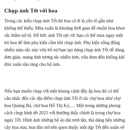
Chụp ảnh Tết với hoa
Trong các kiểu chụp ảnh Tết thì hoa có lẽ là yếu tố gần như
không thể thiếu. Mùa xuân là khoảng thời gian để muôn hoa khoe
sắc thắm nở rộ. Để bức ảnh Tết rực rỡ, bạn có thể mua ngay một
bó hoa để làm phụ kiện cầm khi chụp ảnh. Phụ kiện sống động
nhiều màu sắc này vừa hỗ trợ bạn tạo dáng chụp ảnh Tết dễ dàng,
đơn giản, mang tính tương tác nhiều hơn, vừa đem đến không khí
đón xuân rộn ràng cho bộ ảnh.
Nếu bạn muốn chụp với một khung cảnh đầy ắp hoa thì có thể
cân nhắc đến các địa điểm chụp ảnh Tết ở các chợ hoa như chợ
hoa Quảng Bá, chợ hoa Hồ Thị Kỷ,… Một trong những phong
cách chụp hình tết 2025 với thường thấy chính là trong chợ hoa
ngày Tết. Hình ảnh những bộ áo dài tươi tắn, thả dáng bên những
cây hoa mai, hoa đào trở nên quen thuộc mỗi dịp Tết đến xuân về