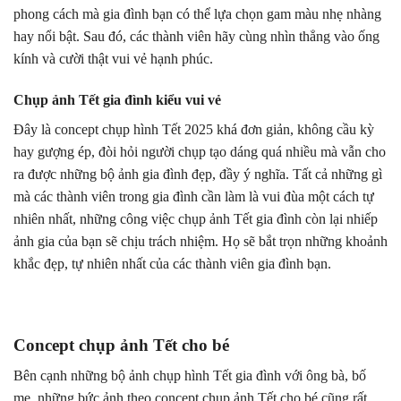
phong cách mà gia đình bạn có thể lựa chọn gam màu nhẹ nhàng
hay nổi bật. Sau đó, các thành viên hãy cùng nhìn thẳng vào ống
kính và cười thật vui vẻ hạnh phúc.
Chụp ảnh Tết gia đình kiểu vui vẻ
Đây là concept chụp hình Tết 2025 khá đơn giản, không cầu kỳ
hay gượng ép, đòi hỏi người chụp tạo dáng quá nhiều mà vẫn cho
ra được những bộ ảnh gia đình đẹp, đầy ý nghĩa. Tất cả những gì
mà các thành viên trong gia đình cần làm là vui đùa một cách tự
nhiên nhất, những công việc chụp ảnh Tết gia đình còn lại nhiếp
ảnh gia của bạn sẽ chịu trách nhiệm. Họ sẽ bắt trọn những khoảnh
khắc đẹp, tự nhiên nhất của các thành viên gia đình bạn.
Concept chụp ảnh Tết cho bé
Bên cạnh những bộ ảnh chụp hình Tết gia đình với ông bà, bố
mẹ, những bức ảnh theo concept chụp ảnh Tết cho bé cũng rất