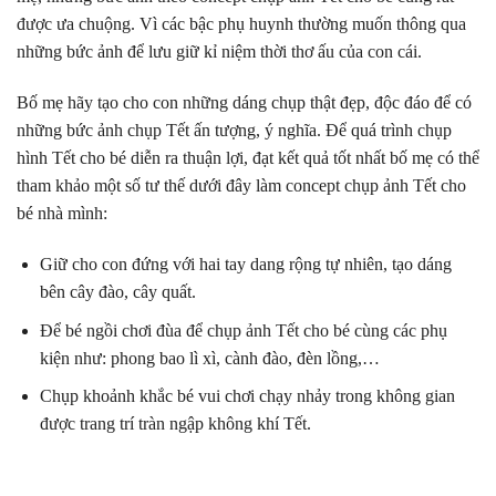
được ưa chuộng. Vì các bậc phụ huynh thường muốn thông qua
những bức ảnh để lưu giữ kỉ niệm thời thơ ấu của con cái.
Bố mẹ hãy tạo cho con những dáng chụp thật đẹp, độc đáo để có
những bức ảnh chụp Tết ấn tượng, ý nghĩa. Để quá trình chụp
hình Tết cho bé diễn ra thuận lợi, đạt kết quả tốt nhất bố mẹ có thể
tham khảo một số tư thế dưới đây làm concept chụp ảnh Tết cho
bé nhà mình:
Giữ cho con đứng với hai tay dang rộng tự nhiên, tạo dáng
bên cây đào, cây quất.
Để bé ngồi chơi đùa để chụp ảnh Tết cho bé cùng các phụ
kiện như: phong bao lì xì, cành đào, đèn lồng,…
Chụp khoảnh khắc bé vui chơi chạy nhảy trong không gian
được trang trí tràn ngập không khí Tết.