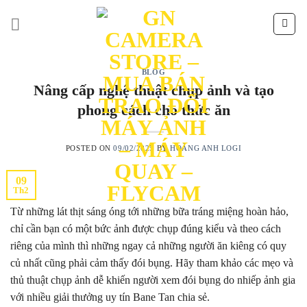
Skip
to
content
BLOG
Nâng cấp nghệ thuật chụp ảnh và tạo
phong cách cho thức ăn
POSTED ON
09/02/2025
BY
HOÀNG ANH LOGI
09
Th2
Từ những lát thịt sáng óng tới những bữa tráng miệng hoàn hảo,
chỉ cần bạn có một bức ảnh được chụp đúng kiểu và theo cách
riêng của mình thì những ngay cả những người ăn kiêng có quy
củ nhất cũng phải cảm thấy đói bụng. Hãy tham khảo các mẹo và
thủ thuật chụp ảnh dễ khiến người xem đói bụng do nhiếp ảnh gia
với nhiều giải thưởng uy tín Bane Tan chia sẻ.