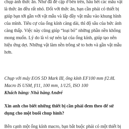
chụp ảnh thức ăn. Như đã đề cập ở bên trên, hầu hết các mẫu vật
là thức ăn đều rất nhỏ. Đối với thức ăn, bạn cần phải có thiết bị
giúp bạn tới gần với vật mẫu và lấp đầy vật mẫu vào khung hình
của mình. Tiêu cự của ống kính càng dài, thì độ sâu của bức ảnh
càng thấp. Việc này cũng giúp “loại bỏ” những phần nền không
mong muốn. Lý do là vì sự nén lại của ống kính, giúp tạo nên
hiệu ứng dẹt. Những vật làm nền trông sẽ to hơn và gần vật mẫu
hơn.
Chụp với máy EOS 5D Mark III, ống kính EF100 mm f/2.8L
Macro IS USM, f/11, 100 mm, 1/125, ISO 100
Khách hàng: Nhà hàng André
Xin anh cho biết những thiết bị cần phải đem theo để sử
dụng cho một buổi chup hình?
Bên cạnh một ống kính macro, bạn bắt buộc phải có một thiết bị