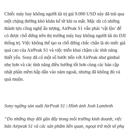
Chiếc máy bay không người lái trị giá 9.000 USD này đã trải qua
một chặng đường khó khăn kể từ khi ra mắt. Mặc dù có những
thành tựu công nghệ ấn tượng, AirPeak S1 vẫn phải ‘vật lộn’ để
có được chỗ đứng trên thị trường máy bay không người lái do DJI
thống trị. Việc không thể tạo ra chỗ đứng chắc chắn là do mức giá
quá cao của AirPeak S1 và việc triển khai chậm các tính năng
thiết yếu. Sony đã có một số bước tiến với AirPeak như gimbal
nhẹ hơn và các tính năng điều hướng tốt hơn cùng các bản cập
nhật phần mềm hấp dẫn vào năm ngoái, nhưng đã không đủ và
quá muộn.
Sony ngừng sản xuất AirPeak S1 | Hình ảnh Josh Lambeth
“Do những thay đổi gần đây trong môi trường kinh doanh, việc
bán Airpeak S1 và các sản phẩm liên quan, ngoại trừ một số phụ