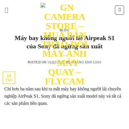
Skip
to
content
BLOG
Máy bay không người lái Airpeak S1
của Sony đã ngừng sản xuất
POSTED ON
10/03/2025
BY
HOÀNG ANH LOGI
10
Th3
Chỉ hơn ba năm sau khi ra mắt máy bay không người lái chuyên
nghiệp AirPeak S1, Sony đã ngừng sản xuất model này và tất cả
các sản phẩm liên quan.