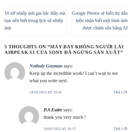
10 nữ nhiếp ảnh gia bậc thầy mà
Google Photos sẽ hiển thị dấu
bạn nên biết trong lịch sử nhiếp
hiệu nhận biết một hình ảnh
ảnh
được chỉnh sửa bằng AI
5 THOUGHTS ON “
MÁY BAY KHÔNG NGƯỜI LÁI
AIRPEAK S1 CỦA SONY ĐÃ NGỪNG SẢN XUẤT
”
Nathaly Guzman
says:
Keep up the incredible work! I can’t wait to see
what you write next.
18/03/2025 AT 23:01
TRẢ LỜI
P.A Euler
says:
thank you very much !
20/03/2025 AT 10:57
TRẢ LỜI