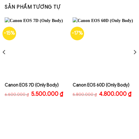
SẢN PHẨM TƯƠNG TỰ
-15%
-17%
Canon EOS 7D (Only Body)
Canon EOS 60D (Only Body)
Giá
Giá
Giá
Giá
5.500.000
₫
4.800.000
₫
6.500.000
₫
5.800.000
₫
gốc
hiện
gốc
hiệ
là:
tại
là:
tại
6.500.000 ₫.
là:
5.800.000 ₫.
là:
5.500.000 ₫.
4.8