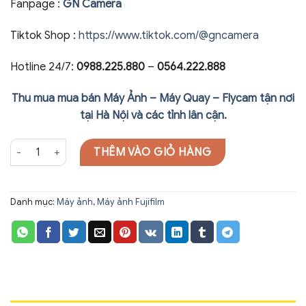
Fanpage :
GN Camera
Tiktok Shop :
https://www.tiktok.com/@gncamera
Hotline 24/7:
0988.225.880
–
0564.222.888
Thu mua mua bán Máy Ảnh – Máy Quay – Flycam tận nơi
tại Hà Nội và các tỉnh lân cận.
Máy ảnh Fujifilm X-Pro3 Body Only số lượng
THÊM VÀO GIỎ HÀNG
Danh mục:
Máy ảnh
,
Máy ảnh Fujifilm