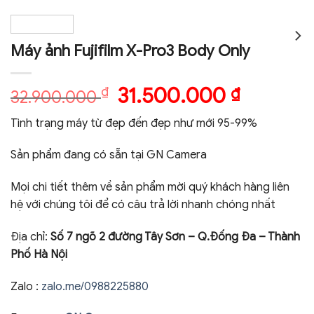
Máy ảnh Fujifilm X-Pro3 Body Only
Giá
31.500.000
Giá
₫
₫
32.900.000
gốc
hiện
Tình trạng máy từ đẹp đến đẹp như mới 95-99%
là:
tại
32.900.000 ₫.
là:
Sản phẩm đang có sẵn tại GN Camera
31.500.00
Mọi chi tiết thêm về sản phẩm mời quý khách hàng liên
hệ với chúng tôi để có câu trả lời nhanh chóng nhất
Địa chỉ:
Số 7 ngõ 2 đường Tây Sơn – Q.Đống Đa – Thành
Phố Hà Nội
Zalo :
zalo.me/0988225880