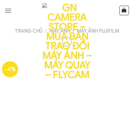
Skip
to
content
TRANG CHỦ
/
MÁY ẢNH
/
MÁY ẢNH FUJIFILM
-4%