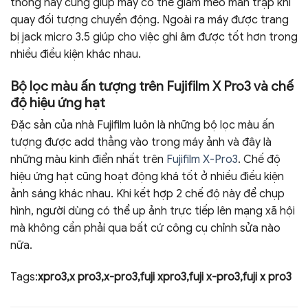
thống này cũng giúp máy có thể giảm méo màn trập khi
quay đối tượng chuyển động. Ngoài ra máy được trang
bị jack micro 3.5 giúp cho việc ghi âm được tốt hơn trong
nhiều điều kiện khác nhau.
Bộ lọc màu ấn tượng trên Fujifilm X Pro3 và chế
độ hiệu ứng hạt
Đặc sản của nhà Fujifilm luôn là những bộ lọc màu ấn
tượng được add thẳng vào trong máy ảnh và đây là
những màu kinh điển nhất trên
Fujifilm X-Pro3
. Chế độ
hiệu ứng hạt cũng hoạt động khá tốt ở nhiều điều kiện
ảnh sáng khác nhau. Khi kết hợp 2 chế độ này để chụp
hình, người dùng có thể up ảnh trực tiếp lên mạng xã hội
mà không cần phải qua bất cứ công cụ chỉnh sửa nào
nữa.
Tags:
xpro3,x pro3,x-pro3,fuji xpro3,fuji x-pro3,fuji x pro3