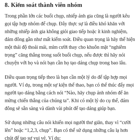
8. Kiểm soát thành viên nhóm
Trong phần lớn các buổi chụp, nhiếp ảnh gia cũng là người kêu
gọi tập hợp nhóm để chụp. Đây thực sự là điều khó khăn với
những nhiếp ảnh gia không giỏi giao tiếp hoặc ít kinh nghiệm,
đám đông gần như mất kiểm soát. Điều quan trọng là hãy thể hiện
một thái độ thoải mái, mỉm cười thay cho khuôn mặt “nghiêm
trọng” căng thẳng trong suốt buổi chụp, nếu được thì hãy nói
chuyện với họ và nói bạn cần họ tạo dáng chụp trong bao lâu.
Điều quan trọng tiếp theo là bạn cần một lý do để tập hợp mọi
người. Ví dụ, trong một sự kiện thể thao, bạn có thể thúc đẩy mọi
người tạo dáng bằng cách nói “Nào, hãy chụp ảnh nhóm để ăn
mừng chiến thắng của chúng ta”. Khi có một lý do cụ thể, đám
đông sẽ sẵn sàng và dành vài phút để tạo dáng giúp bạn.
Sử dụng những câu nói khiến mọi người thư giãn, thay vì “cười
lên” hoặc “1,2,3, chụp”. Bạn có thể sử dụng những câu lạ hơn
chút để tạo sự vui vẻ. Ví dụ: