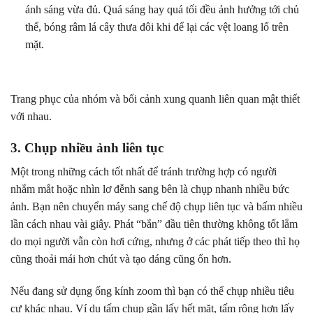
ánh sáng vừa đủ. Quá sáng hay quá tối đều ảnh hưởng tới chủ
thể, bóng râm lá cây thưa đôi khi để lại các vệt loang lổ trên
mặt.
Trang phục của nhóm và bối cảnh xung quanh liên quan mật thiết
với nhau.
3. Chụp nhiều ảnh liên tục
Một trong những cách tốt nhất để tránh trường hợp có người
nhắm mắt hoặc nhìn lơ đễnh sang bên là chụp nhanh nhiều bức
ảnh. Bạn nên chuyển máy sang chế độ chụp liên tục và bấm nhiều
lần cách nhau vài giây. Phát “bắn” đầu tiên thường không tốt lắm
do mọi người vẫn còn hơi cứng, nhưng ở các phát tiếp theo thì họ
cũng thoải mái hơn chút và tạo dáng cũng ổn hơn.
Nếu đang sử dụng ống kính zoom thì bạn có thể chụp nhiều tiêu
cự khác nhau. Ví dụ tấm chụp gần lấy hết mặt, tấm rộng hơn lấy