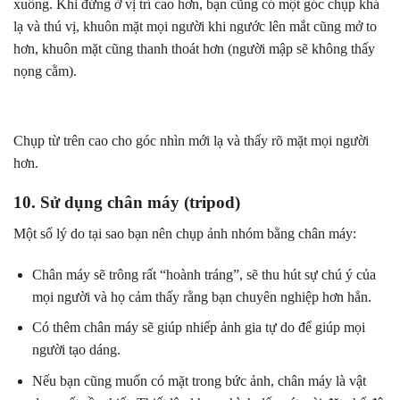
xuống. Khi đứng ở vị trí cao hơn, bạn cũng có một góc chụp khá
lạ và thú vị, khuôn mặt mọi người khi ngước lên mắt cũng mở to
hơn, khuôn mặt cũng thanh thoát hơn (người mập sẽ không thấy
nọng cằm).
Chụp từ trên cao cho góc nhìn mới lạ và thấy rõ mặt mọi người
hơn.
10. Sử dụng chân máy (tripod)
Một số lý do tại sao bạn nên chụp ảnh nhóm bằng chân máy:
Chân máy sẽ trông rất “hoành tráng”, sẽ thu hút sự chú ý của
mọi người và họ cảm thấy rằng bạn chuyên nghiệp hơn hẳn.
Có thêm chân máy sẽ giúp nhiếp ảnh gia tự do để giúp mọi
người tạo dáng.
Nếu bạn cũng muốn có mặt trong bức ảnh, chân máy là vật