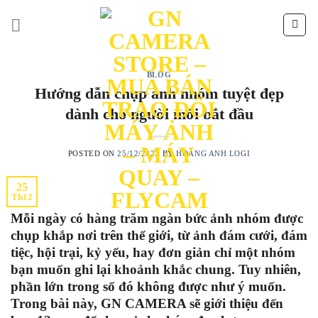
Skip
to
content
BLOG
Hướng dẫn chụp ảnh nhóm tuyệt đẹp
dành cho người mới bắt đầu
POSTED ON
25/12/2023
BY
HOÀNG ANH LOGI
25
Th12
Mỗi ngày có hàng trăm ngàn bức ảnh nhóm được
chụp khắp nơi trên thế giới, từ ảnh đám cưới, đám
tiệc, hội trại, kỷ yếu, hay đơn giản chỉ một nhóm
bạn muốn ghi lại khoảnh khắc chung. Tuy nhiên,
phần lớn trong số đó không được như ý muốn.
Trong bài này, GN CAMERA sẽ giới thiệu đến