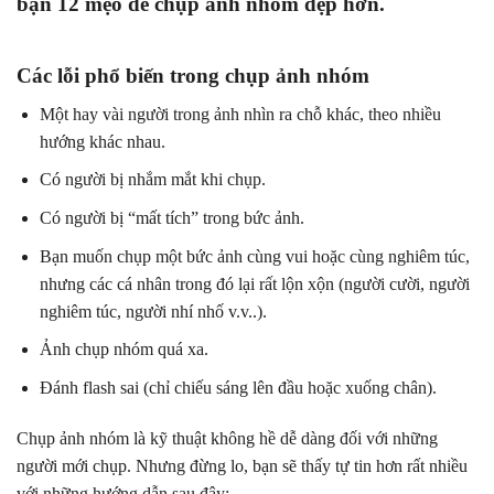
bạn 12 mẹo để chụp ảnh nhóm đẹp hơn.
Các lỗi phổ biến trong chụp ảnh nhóm
Một hay vài người trong ảnh nhìn ra chỗ khác, theo nhiều
hướng khác nhau.
Có người bị nhắm mắt khi chụp.
Có người bị “mất tích” trong bức ảnh.
Bạn muốn chụp một bức ảnh cùng vui hoặc cùng nghiêm túc,
nhưng các cá nhân trong đó lại rất lộn xộn (người cười, người
nghiêm túc, người nhí nhố v.v..).
Ảnh chụp nhóm quá xa.
Đánh flash sai (chỉ chiếu sáng lên đầu hoặc xuống chân).
Chụp ảnh nhóm là kỹ thuật không hề dễ dàng đối với những
người mới chụp. Nhưng đừng lo, bạn sẽ thấy tự tin hơn rất nhiều
với những hướng dẫn sau đây: