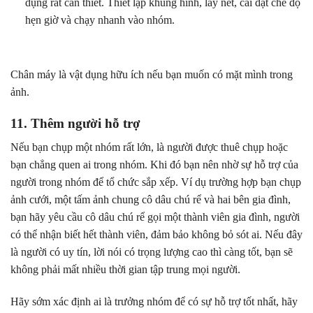
dụng rất cần thiết. Thiết lập khung hình, lấy nét, cài đặt chế độ
hẹn giờ và chạy nhanh vào nhóm.
Chân máy là vật dụng hữu ích nếu bạn muốn có mặt mình trong
ảnh.
11. Thêm người hỗ trợ
Nếu bạn chụp một nhóm rất lớn, là người được thuê chụp hoặc
bạn chẳng quen ai trong nhóm. Khi đó bạn nên nhờ sự hỗ trợ của
người trong nhóm để tổ chức sắp xếp. Ví dụ trường hợp bạn chụp
ảnh cưới, một tấm ảnh chung cô dâu chú rể và hai bên gia đình,
bạn hãy yêu cầu cô dâu chú rể gọi một thành viên gia đình, người
có thể nhận biết hết thành viên, đảm bảo không bỏ sót ai. Nếu đây
là người có uy tín, lời nói có trọng lượng cao thì càng tốt, bạn sẽ
không phải mất nhiều thời gian tập trung mọi người.
Hãy sớm xác định ai là trưởng nhóm để có sự hỗ trợ tốt nhất, hãy