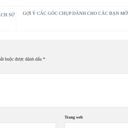
GỢI Ý CÁC GÓC CHỤP DÀNH CHO CÁC BẠN MỚI
ÁCH SỬ
bắt buộc được đánh dấu
*
Trang web