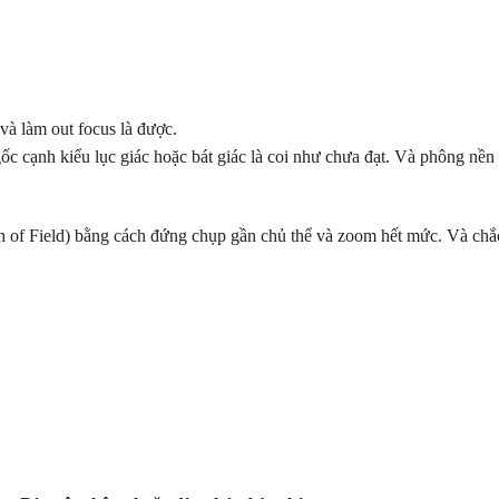
 và làm out focus là được.
c cạnh kiểu lục giác hoặc bát giác là coi như chưa đạt. Và phông nền t
h of Field) bằng cách đứng chụp gần chủ thể và zoom hết mức. Và chắ