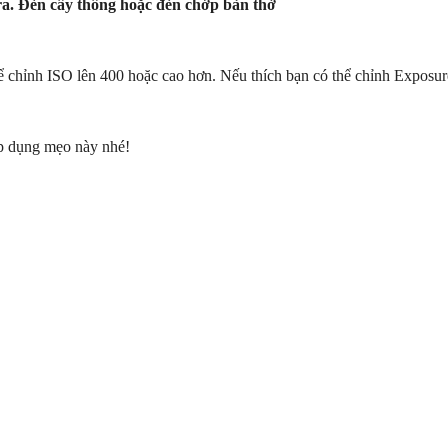
era. Đèn cây thông hoặc đèn chớp bàn thờ
hể chỉnh ISO lên 400 hoặc cao hơn. Nếu thích bạn có thể chỉnh Exposur
 dụng mẹo này nhé!