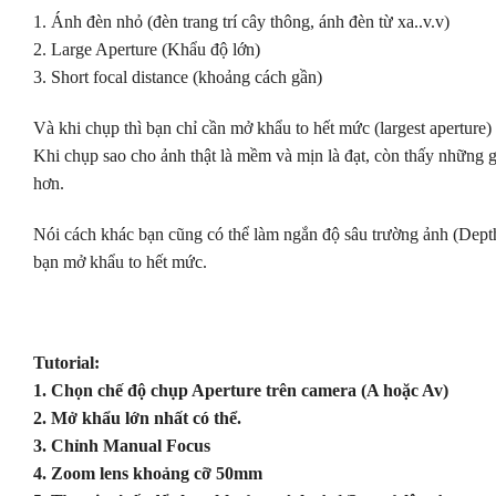
1. Ánh đèn nhỏ (đèn trang trí cây thông, ánh đèn từ xa..v.v)
2. Large Aperture (Khẩu độ lớn)
3. Short focal distance (khoảng cách gần)
Và khi chụp thì bạn chỉ cần mở khẩu to hết mức (largest aperture)
Khi chụp sao cho ảnh thật là mềm và mịn là đạt, còn thấy những gố
hơn.
Nói cách khác bạn cũng có thể làm ngắn độ sâu trường ảnh (Dept
bạn mở khẩu to hết mức.
Tutorial:
1. Chọn chế độ chụp Aperture trên camera (A hoặc Av)
2. Mở khẩu lớn nhất có thể.
3. Chỉnh Manual Focus
4. Zoom lens khoảng cỡ 50mm