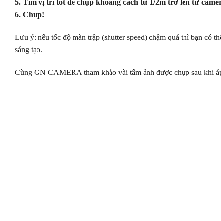
5. Tìm vị trí tốt để chụp khoảng cách từ 1/2m trở lên từ cam
6. Chup!
Lưu ý: nếu tốc độ màn trập (shutter speed) chậm quá thì bạn có t
sáng tạo.
Cùng GN CAMERA tham khảo vài tấm ảnh được chụp sau khi áp