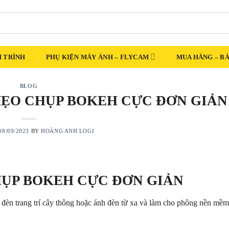
 TRÌNH
PHỤ KIỆN MÁY ẢNH – FLYCAM
MUA HÀNG – B
BLOG
MẸO CHỤP BOKEH CỰC ĐƠN GIẢN
08/09/2023
BY
HOÀNG ANH LOGI
HỤP BOKEH CỰC ĐƠN GIẢN
đèn trang trí cây thông hoặc ánh đèn từ xa và làm cho phông nền mề