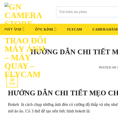
Skip
Tìm
to
kiếm:
content
MÁY ẢNH
ỐNG KÍNH
FLYCAM
CAMERA HÀNH
HƯỚNG DẪN CHI TIẾT 
POSTED ON
08
Th9
HƯỚNG DẪN CHI TIẾT MẸO C
Bokeh là cách chụp những ánh đèn có cường độ thấp và nhẹ như 
mờ ảo ảo. Có 3 thứ để tạo nên bức hình bokeh là: