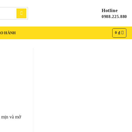
Hotline
0988.225.880
0
₫
ẢO HÀNH
m mịn và mờ