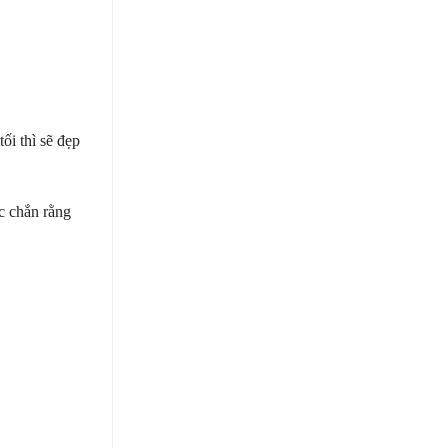
ối thì sẽ đẹp
c chắn rằng