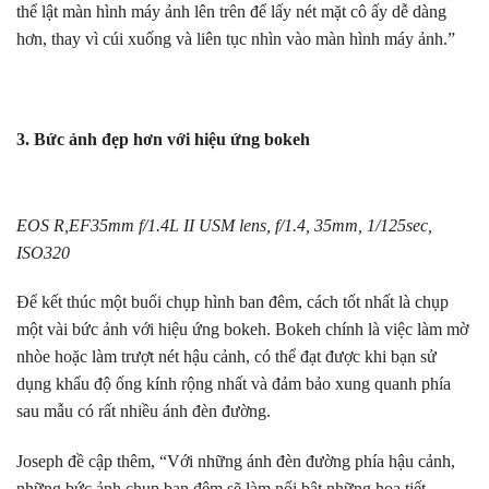
thể lật màn hình máy ảnh lên trên để lấy nét mặt cô ấy dễ dàng
hơn, thay vì cúi xuống và liên tục nhìn vào màn hình máy ảnh.”
3. Bức ảnh đẹp hơn với hiệu ứng bokeh
EOS R,EF35mm f/1.4L II USM lens, f/1.4, 35mm, 1/125sec,
ISO320
Để kết thúc một buổi chụp hình ban đêm, cách tốt nhất là chụp
một vài bức ảnh với hiệu ứng bokeh. Bokeh chính là việc làm mờ
nhòe hoặc làm trượt nét hậu cảnh, có thể đạt được khi bạn sử
dụng khẩu độ ống kính rộng nhất và đảm bảo xung quanh phía
sau mẫu có rất nhiều ánh đèn đường.
Joseph đề cập thêm, “Với những ánh đèn đường phía hậu cảnh,
những bức ảnh chụp ban đêm sẽ làm nổi bật những họa tiết