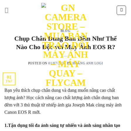
Skip
to
content
BLOG
Chụp Chân Dung Ban Đêm Như Thế
Nào Cho Độc với Máy Ảnh EOS R?
POSTED ON
01/07/2024
BY
HOÀNG ANH LOGI
01
Th7
Bạn yêu thích chụp chân dung và đang muốn nâng cao chất
lượng ảnh? Học cách nâng cao chất lượng ảnh chân dung ban
đêm với 3 thủ thuật từ nhiếp ảnh gia Joseph Mak cùng máy ảnh
Canon EOS R mới.
1.Tận dụng tối đa ánh sáng tự nhiên và ánh sáng nhân tạo