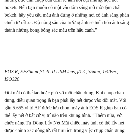
bokeh. Nếu bạn muốn có một vài đốm sáng mờ mờ đậm chất
bokeh, hãy yêu cầu mẫu ảnh đứng ở những nơi có ảnh sáng phản
chiếu từ rất xa. Độ nông sâu của trường ảnh sẽ biến hóa ảnh sáng
thành những bong bóng sắc màu trên hậu cảnh.”
EOS R, EF35mm f/1.4L II USM lens, f/1.4, 35mm, 1/40sec,
ISO320
Đôi mắt có thể tạo hoặc phá vỡ một chân dung. Khi chụp chân
dung, điều quan trọng là bạn phải lấy nét được vào đôi mắt. Với
gần 5.655 vị trí AF được lựa chọn, máy ảnh EOS R giúp bạn có
thể lấy nét ở bất cứ vị trí nào trên khung hình. “Thêm nữa, với
chức năng Tự Động Lấy Nét Mắt chiếc máy ảnh có thể lấy nét
được chính xác đồng tử, rất hữu ích trong việc chụp chân dung