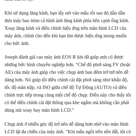
Khi sử dụng lăng kính, bạn lấy nét vào mẫu rồi sau đó dần dần
đưa máy bao trùm cả hình ảnh lăng kính phía bên cạnh ống kính.
Xoay lăng kính và điều chỉnh hiệu ứng trên màn hình LCD của
máy ảnh, chỉnh cho đến khi bạn tìm được hiệu ứng mong muốn
cho bức ảnh.
Joseph đánh giá cao máy ảnh EOS R khi đã giúp anh có được
những bức hình chuyên nghiệp hơn. “Chế độ phơi sáng FV (hoặc
AE) của máy ảnh giúp cho việc chụp ảnh ban đêm trở trở nên dễ
dàng hơn. Nó giúp tôi điều chỉnh cài đặt phơi sáng như khẩu độ,
tốc độ màn trập, và ISO giữa chế độ Tự Động (AUTO) và điều
chỉnh trực tiếp trong cùng một chế độ chụp. Điều này cho thấy tôi
có thể điều chỉnh cài đặt thông qua khe ngắm mà không cần phải
dùng nút xoay hay màn hình LCD.”
Chụp ảnh ở nhiều góc độ trở nên dễ dàng hơn nhờ vào màn hình
LCD lật đa chiều của máy ảnh. “Khi mẫu ngồi trên nền đất, tôi có