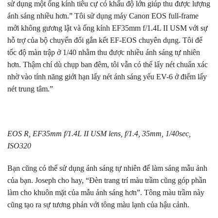
sử dụng một ống kính tiêu cự có khẩu độ lớn giúp thu được lượng
ánh sáng nhiều hơn.” Tôi sử dụng máy Canon EOS full-frame
mới không gương lật và ống kính EF35mm f/1.4L II USM với sự
hỗ trợ của bộ chuyển đổi gắn kết EF-EOS chuyên dụng. Tôi để
tốc độ màn trập ở 1/40 nhằm thu được nhiều ánh sáng tự nhiên
hơn. Thậm chí dù chụp ban đêm, tôi vẫn có thể lấy nét chuẩn xác
nhờ vào tính năng giới hạn lấy nét ánh sáng yếu EV-6 ở điểm lấy
nét trung tâm.”
EOS R, EF35mm f/1.4L II USM lens, f/1.4, 35mm, 1/40sec,
ISO320
Bạn cũng có thể sử dụng ánh sáng tự nhiên để làm sáng mẫu ảnh
của bạn. Joseph cho hay, “Đèn trang trí màu trầm cũng góp phần
làm cho khuôn mặt của mẫu ảnh sáng hơn”. Tông màu trầm này
cũng tạo ra sự tương phản với tông màu lạnh của hậu cảnh.