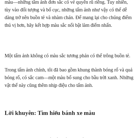
màu—những tấm ảnh đơn sắc có vẻ quyến rũ riêng. Tuy nhiên,
tùy vào đối tượng và bố cục, những tấm ảnh như vậy có thể dễ
dàng trở nên buồn tẻ và nhàm chán. Để mang lại cho chúng điểm
thú vị hơn, hãy kết hợp màu sắc nổi bật làm điểm nhấn.
Một tấm ảnh không có màu sắc tương phản có thể trông buồn tẻ.
Trong tấm ảnh chính, tôi đã bao gồm khung thành bóng rổ và quả
bóng rổ, có sắc cam—một màu bổ sung cho bầu trời xanh. Những
vật thể này cũng thêm nhịp điệu cho tấm ảnh.
Lời khuyên: Tìm hiểu bánh xe màu