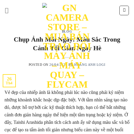
Skip
to
content
BLOG
Chụp Ảnh Mỗi Ngày: Màu Sắc Trong
Cảnh Tối Giản Ngày Hè
POSTED ON
26/04/2024
BY
HOÀNG ANH LOGI
26
Th4
Vẻ đẹp của nhiếp ảnh là không phải lúc nào cũng phải kỷ niệm
những khoảnh khắc hoặc dịp đặc biệt. Với tầm nhìn sáng tạo nào
đó, được hỗ trợ bởi các kỹ thuật thích hợp, bạn có thể bắt những
cảnh đơn giản hàng ngày thể hiện một tâm trạng hoặc kỷ niệm. Ở
đây, Taishi Arashida phân tích cách anh ấy sử dụng màu sắc và bố
cục để tạo ra tấm ảnh tối giản nhưng biểu cảm này về một buổi