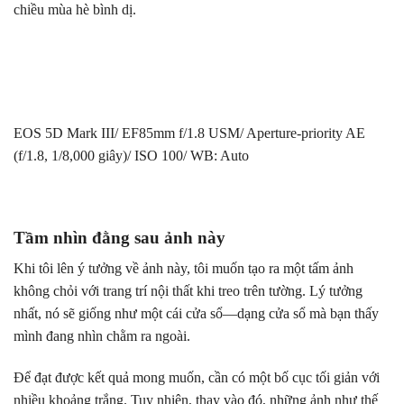
chiều mùa hè bình dị.
EOS 5D Mark III/ EF85mm f/1.8 USM/ Aperture-priority AE
(f/1.8, 1/8,000 giây)/ ISO 100/ WB: Auto
Tầm nhìn đằng sau ảnh này
Khi tôi lên ý tưởng về ảnh này, tôi muốn tạo ra một tấm ảnh
không chỏi với trang trí nội thất khi treo trên tường. Lý tưởng
nhất, nó sẽ giống như một cái cửa sổ—dạng cửa sổ mà bạn thấy
mình đang nhìn chằm ra ngoài.
Để đạt được kết quả mong muốn, cần có một bố cục tối giản với
nhiều khoảng trắng. Tuy nhiên, thay vào đó, những ảnh như thế