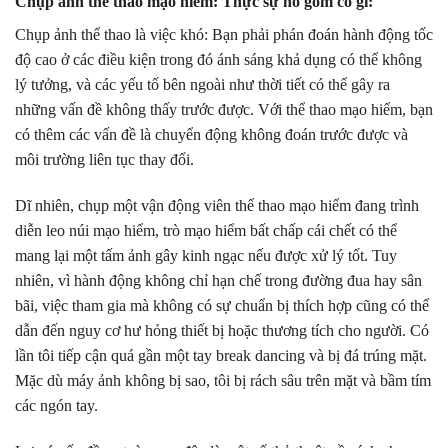
Chụp ảnh thể thao mạo hiểm: Thực sự nó gồm có gì:
Chụp ảnh thể thao là việc khó: Bạn phải phán đoán hành động tốc
độ cao ở các điều kiện trong đó ánh sáng khả dụng có thể không
lý tưởng, và các yếu tố bên ngoài như thời tiết có thể gây ra
những vấn đề không thấy trước được. Với thể thao mạo hiểm, bạn
có thêm các vấn đề là chuyển động không đoán trước được và
môi trường liên tục thay đổi.
Dĩ nhiên, chụp một vận động viên thể thao mạo hiểm đang trình
diễn leo núi mạo hiểm, trò mạo hiểm bất chấp cái chết có thể
mang lại một tấm ảnh gây kinh ngạc nếu được xử lý tốt. Tuy
nhiên, vì hành động không chỉ hạn chế trong đường đua hay sân
bãi, việc tham gia mà không có sự chuẩn bị thích hợp cũng có thể
dẫn đến nguy cơ hư hỏng thiết bị hoặc thương tích cho người. Có
lần tôi tiếp cận quá gần một tay break dancing và bị đá trúng mặt.
Mặc dù máy ảnh không bị sao, tôi bị rách sâu trên mặt và bầm tím
các ngón tay.