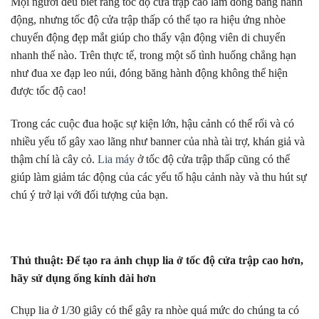
Mọi người đều biết rằng tốc độ cửa trập cao làm đóng băng hành
động, nhưng tốc độ cửa trập thấp có thể tạo ra hiệu ứng nhòe
chuyển động đẹp mắt giúp cho thấy vận động viên di chuyển
nhanh thế nào. Trên thực tế, trong một số tình huống chẳng hạn
như đua xe đạp leo núi, đóng băng hành động không thể hiện
được tốc độ cao!
Trong các cuộc đua hoặc sự kiện lớn, hậu cảnh có thể rối và có
nhiều yếu tố gây xao lãng như banner của nhà tài trợ, khán giả và
thậm chí là cây cỏ.
Lia máy
ở tốc độ cửa trập thấp cũng có thể
giúp làm giảm tác động của các yếu tố hậu cảnh này và thu hút sự
chú ý trở lại với đối tượng của bạn.
Thủ thuật: Để tạo ra ảnh chụp lia ở tốc độ cửa trập cao hơn,
hãy sử dụng ống kính dài hơn
Chụp lia ở 1/30 giây có thể gây ra nhòe quá mức do chúng ta có