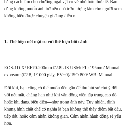
bằng cách làm cho chướng ngại vật có vẻ nhỏ hơn thực tế. Bạn
cũng không muốn ảnh trở nên quá trừu tượng làm cho người xem
không hiểu được chuyện gì đang diễn ra.
1. Thể hiện nét mặt so với thể hiện bối cảnh
EOS-1D X/ EF70-200mm f/2.8L IS USM/ FL: 195mm/ Manual
exposure (f/2.8, 1/1000 giây, EV±0)/ ISO 800/ WB: Manual
Đôi khi, bạn cũng có thể muốn đến gần để thu hút sự chú ý đối
với nét mặt, chẳng hạn như khi vận động viên tập trung cao độ
hoặc khi đang biểu diễn—như trong ảnh này. Tuy nhiên, định
khung hình chặt chẽ có nghĩa là bạn không thể thấy điểm bắt đầu,
tiếp đất, hoặc cảm nhận không gian. Cảm nhận hành động sẽ yếu
hơn.