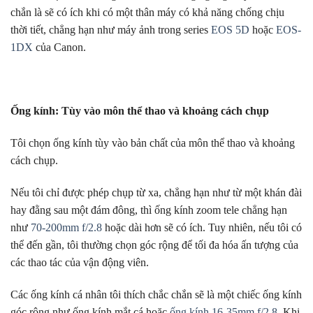
chắn là sẽ có ích khi có một thân máy có khả năng chống chịu
thời tiết, chẳng hạn như máy ảnh trong series
EOS 5D
hoặc
EOS-
1DX
của Canon.
Ống kính: Tùy vào môn thể thao và khoảng cách chụp
Tôi chọn ống kính tùy vào bản chất của môn thể thao và khoảng
cách chụp.
Nếu tôi chỉ được phép chụp từ xa, chẳng hạn như từ một khán đài
hay đằng sau một đám đông, thì ống kính zoom tele chẳng hạn
như
70-200mm f/2.8
hoặc dài hơn sẽ có ích. Tuy nhiên, nếu tôi có
thể đến gần, tôi thường chọn góc rộng để tối đa hóa ấn tượng của
các thao tác của vận động viên.
Các ống kính cá nhân tôi thích chắc chắn sẽ là một chiếc ống kính
góc rộng như ống kính mắt cá hoặc
ống kính 16-35mm f/2.8
. Khi