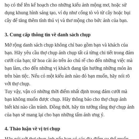
họ có thể lên kế hoạch cho những kiểu ảnh mộng mơ, hoặc sử
dụng khung hình sáng tạo, ví dụ như cổng tò vò từ cây hoặc bụi
cây để tăng thêm tính thú vị và thơ mộng cho bức ảnh của bạn.
3. Cung cấp thông tin về danh sách chụp
Mở rộng danh sách chụp không chỉ bao gồm bạn và khách của
bạn. Hãy yêu cầu thợ chụp ảnh chụp tất cả từng chi tiết trong đám
cưới của bạn; từ hoa cài áo trên áo chú rể cho đến những việc mà
bạn làm, cho đến những vị khách đang tận hưởng những món ăn
trên bàn tiệc. Nếu có một kiểu ảnh nào đó bạn muốn, hãy nói rõ
với thợ chụp.
Tuy vậy, vận có những thời điểm nhất định trong đám cưới mà
bạn không muốn được chụp. Hãy thông báo cho thợ chụp ảnh
biết khi nào cần tránh. Đồng thời, hãy tin tưởng rằng thợ chụp ảnh
của bạn sẽ mang lại cho bạn những tấm ảnh ưng ý.
4. Thảo luận về vị trí chụp
Hãy nói với thợ chụp ảnh nếu bạn có các địa điểm cụ thể muốn