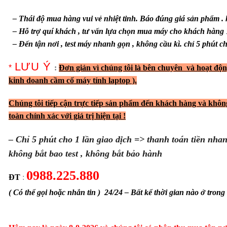
– Thái độ mua hàng vui vẻ nhiệt tinh. Báo đúng giá sản phẩm . 
– Hỗ trợ quí khách , tư vấn lựa chọn mua máy cho khách hàng 1
– Đến tận nơi , test máy nhanh gọn , không cầu kì. chỉ 5 phút ch
LƯU Ý
*
:
Đơn giản vì chúng tôi là bên chuyên và hoạt đ
kinh doanh cầm cố máy tính laptop ).
Chúng tôi tiếp cận trực tiếp sản phẩm đến khách hàng và khôn
toàn chính xác với giá trị hiện tại !
– Chỉ 5 phút cho 1 lần giao dịch => thanh toán tiền nh
không bắt bao test , không bắt bảo hành
0988.225.880
ĐT
:
( Có thể gọi hoặc nhắn tin ) 24/24 – Bất kể thời gian nào ở trong 