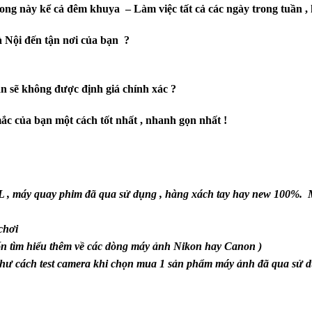
ng này kể cả đêm khuya – Làm việc tất cả các ngày trong tuần , kể
 Nội đến tận nơi của bạn ?
ạn sẽ không được định giá chính xác ?
mắc của bạn một cách tốt nhất , nhanh gọn nhất !
, máy quay phim đã qua sử dụng , hàng xách tay hay new 100%.
chơi
ốn tìm hiểu thêm về các dòng máy ảnh Nikon hay Canon )
ư cách test camera khi chọn mua 1 sản phẩm máy ảnh đã qua sử d