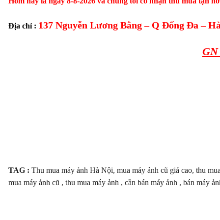
Hôm nay là ngày 8-8-2026 và chúng tôi có nhận thu mua tận nơ
137 Nguyễn Lương Bằng – Q Đống Đa – Hà
Địa chỉ :
GN 
TAG :
Thu mua máy ảnh Hà Nội, mua máy ảnh cũ giá cao, thu mua m
mua máy ảnh cũ , thu mua máy ảnh , cần bán máy ảnh , bán máy ảnh 