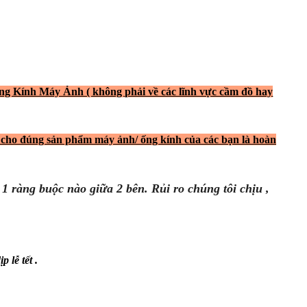
ng Kính Máy Ảnh ( không phải về các lĩnh vực cầm đồ hay
ị cho đúng sản phẩm máy ảnh/ ống kính của các bạn là hoàn
ỳ 1 ràng buộc nào giữa 2 bên.
Rủi ro chúng tôi chịu ,
 lễ tết .