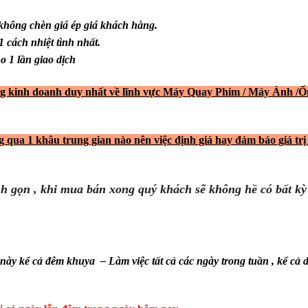
không chèn giá ép giá khách hàng.
 cách nhiệt tình nhất.
o 1 lần giao dịch
ộng kinh doanh duy nhất về lĩnh vực Máy Quay Phim / Máy Ảnh /Ố
g qua 1 khâu trung gian nào nên việc định giá hay đảm bảo giá tr
anh gọn , khi mua bán xong quý khách sẽ không hề có bất k
này kể cả đêm khuya – Làm việc tất cả các ngày trong tuần , kể cả dịp