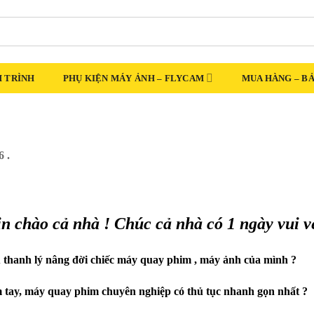
 TRÌNH
PHỤ KIỆN MÁY ẢNH – FLYCAM
MUA HÀNG – B
 .
n chào cả nhà ! Chúc cả nhà có 1 ngày vui v
u thanh lý nâng đời chiếc máy quay phim , máy ảnh của mình ?
m tay, máy quay phim chuyên nghiệp có thủ tục nhanh gọn nhất ?