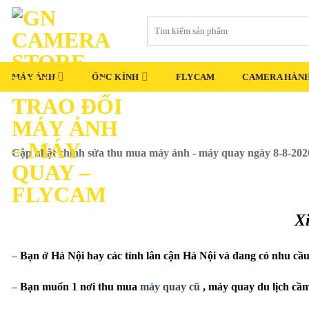
Skip
Tìm
to
kiếm:
content
MÁY ẢNH
ỐNG KÍNH
FLYCAM
CAMERA HÀNH
Cập nhật chỉnh sửa thu mua máy ảnh - máy quay ngày 8-8-2026
Xi
–
Bạn ở Hà Nội hay các tỉnh lân cận Hà Nội và đang có nhu cầ
–
Bạn muốn 1 nơi thu mua
máy quay cũ
, máy quay du lịch cầ