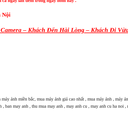
i cả ngày lẫn đêm trong ngày hôm nay .
 Nội
Camera – Khách Đến Hài Lòng – Khách Đi Vừa
áy ảnh miền bắc, mua máy ảnh giá cao nhất , mua máy ảnh , máy ảnh 
, ban may anh , thu mua may anh , may anh cu , may anh cu ha noi , 