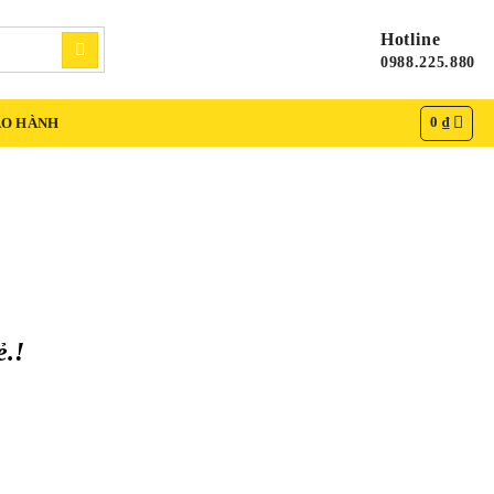
Hotline
0988.225.880
0
₫
ẢO HÀNH
ẻ.!